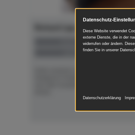
Datenschutz-Einstellu
Richard Lipp - 134
Diese Website verwendet Cook
externe Dienste, die in der na
Baujahr 1897
widerrufen oder ändern. Diese
finden Sie in unserer Datensc
gebraucht
Schön verziertes, ehrwürdiges Klavier in sch
Stuttgarter Produktion. Natürlich mit Unte
und voller Gussplatte. Das Instrument wurde
einmal...
Datenschutzerklärung
Impr