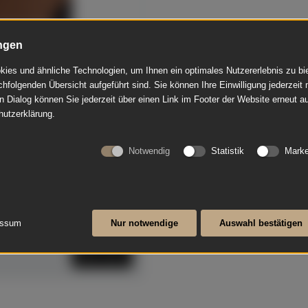
ngen
ies und ähnliche Technologien, um Ihnen ein optimales Nutzererlebnis zu b
chfolgenden Übersicht aufgeführt sind. Sie können Ihre Einwilligung jederzeit 
anspielbar Dülmen
n Dialog können Sie jederzeit über einen Link im Footer der Website erneut au
hutzerklärung.
€ 6.950,00
Notwendig
Statistik
Marke
warz poliert aus
rdämpfung, Kreuzbesaitung
 in den 1990er Jahren
essum
Nur notwendige
Auswahl bestätigen
Mehr lesen