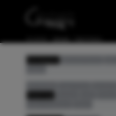
Sie sind hier:
Startseite
Flügel & Klaviere
Alle Kategorien
gebrauchte Klaviere
gebra
Zubehör
Alle Hersteller
August Förster
Bösendorfe
Richard Lipp
Sassmann
Sauter
Schimme
Zeitter & Winkelmann
Zubehör