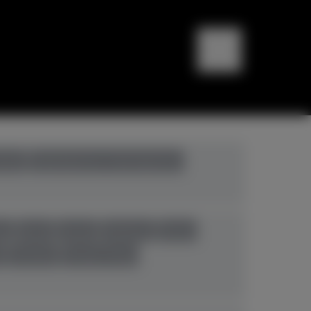
bali
Digitalpianos+Hybridpianos
eg
Ibach
Kawai
Pahlman
Petrof
n
Yamaha
Young Chang