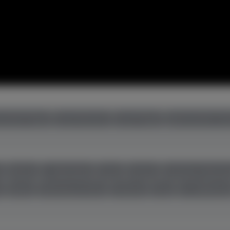
uchte Flügel
neue Klaviere
neue Flügel
gebrauchte Cem
r
Boston
C. Bechstein
Casio
Feurich
Grotrian-Steinw
l
Seiler
Steinway & Sons
Thürmer
Toyo
W. Hoffman