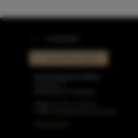
STANDORTE
HAUS DER KLAVIERE
Haus der Klaviere in Dülmen
Graskamp 17
48249 Dülmen-Hiddingsel
Telefon:
0 25 90 - 91 59 51
E-Mail:
info@gottschling-klaviere.de
Öffnungszeiten