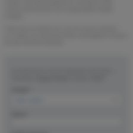
senden, einen Beratungstermin vereinbaren oder
weitere Informationen zum ausgewählten Modell
erhalten.
Teilen Sie uns einfach mit, was Sie wissen möchten –
wir melden uns zeitnah bei Ihnen und begleiten Sie gern
bei den nächsten Schritten.
Ich interessiere mich für folgendes Instrument:
Hersteller:
August Förster
/ Modell:
116 D
Anrede *
Name *