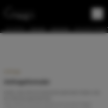
Sie sind hier:
Startseite
Instrumente
Instrumente Anfragef
Anfrage
Anfrageformular
Schön, dass Sie ein Instrument gefunden haben, das
Ihr Interesse geweckt hat.
Über dieses Formular können Sie uns Ihre Fragen