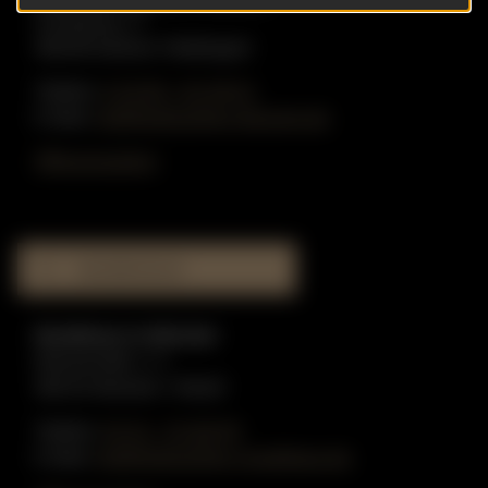
Graskamp 17
48249 Dülmen-Hiddingsel
Telefon:
0 25 90 - 91 59 51
E-Mail:
info@gottschling-klaviere.de
Öffnungszeiten
MUSIKHAUS
Musikhaus in Münster
Münzstraße 1-3
48143 Münster / Westf.
Telefon:
02 51 - 51 80 55
E-Mail:
info@gottschling-musikhaus.de