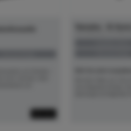
Yamaha - B-Seri
ansAcoustic
Herstellerpreis: € 6.361,
anspielbar Dülmen
Preis auf Anfrage
Preis auf Anfrage
NEU! Ab sofort anspielber
Instruments von Yamaha –
en wird. Und das, ohne
Mit einer Höhe von 116 cm
sstandards von
sein elegantes Design. D
überzeugt mit folgenden Fe
Mehr lesen