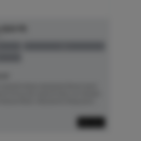
e B20 PE
00
neu
eit!
 besticht dieses akustische Klavier durch
as B-20 aus der neuen B-Serie von Yamaha
atures:Klarer, fokussierter Klang durch...
Mehr lesen