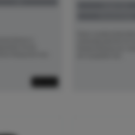
neu
Baujahr 1913
Preis auf Anfrage
Dieser wunderschöne Bec
sche Klavier in
aufwändig überholt mit 
estattet mit der
Neubewirbelung und -bes
ierter Klang durch neu
der Gussplatte und...
Mehr lesen