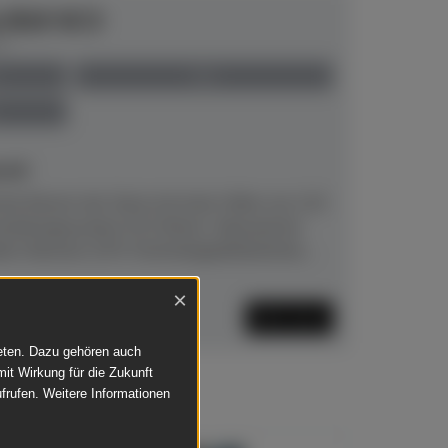
e B10 SC3
00
neu
eit!
he Klavier der Serie mit einer Höhe von 110
haltungssystem SC3.Klarer, fokussierter
lte Hämmer (CFX‑Technologie)Natürliche,...
×
Mehr lesen
ieten. Dazu gehören auch
mit Wirkung für die Zukunft
frufen. Weitere Informationen