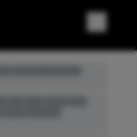
bali
Digitalpianos+Hybridpianos
eg
Ibach
Kawai
Pahlman
Petrof
n
Yamaha
Young Chang