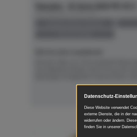
Yamaha - B-Serie B20 PE SC3
Herstellerpreis: € 8.671,00
anspielbar Dülmen & Münster
Preis auf Anfrage
NEU! Ab sofort anspielbereit!
Mit einer Höhe von 116 cm besticht dieses a
sein elegantes Design. Das B-20 aus der n
überzeugt mit folgenden Features:Klarer, foku
Datenschutz-Einstellu
Diese Website verwendet Cook
externe Dienste, die in der na
widerrufen oder ändern. Diese
finden Sie in unserer Datensc