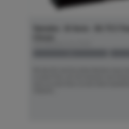
Yamaha - B-Serie - B1 TC3 Tr
Chrom
Herstellerpreis: € 8.179,00
neu
Mit dem B1 sind Sie stolzer Besitzer eines 
zu einem Preis, der Sie erstaunen und erfreu
auch nur einen Deut von den hohen Qualität
YAMAHA...