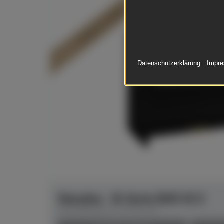
In Dülmen verfügbar*
Datenschutzerklärung
Impr
Yamaha - B-Serie B30 SC3
Herstellerpreis: € 9.761,00