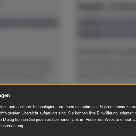
Yamaha - B-Seri
Herstellerpreis: € 6.920,
neu
anspielbar Dülmen
Preis auf Anfrage
NEU! Ab sofort anspielber
kustische Klavier durch
Das kompakteste akustisc
euen B-Serie von Yamaha
cm, hier mit dem Stummsc
ssierter Klang durch...
Klang durch neu entwicke
ngen
Mehr lesen
ies und ähnliche Technologien, um Ihnen ein optimales Nutzererlebnis zu b
chfolgenden Übersicht aufgeführt sind. Sie können Ihre Einwilligung jederzeit 
n Dialog können Sie jederzeit über einen Link im Footer der Website erneut au
hutzerklärung.