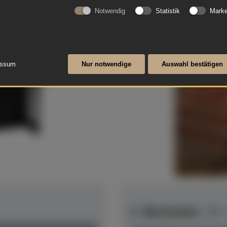
Notwendig
Statistik
Marke
essum
Nur notwendige
Auswahl bestätigen
C. Bechstein - C 