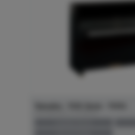
Yamaha - YUS-Serie - YUS1
Herstellerpreis: € 15.400,00
anspielbar Münster
Preis auf Anfrage