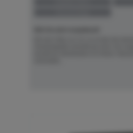
anspielbar Dülmen
Preis auf Anfrage
NEU! Ab sofort anspielbereit!
Mit einer Höhe von 121 cm ist dies das akusti
Standardgröße innerhalb der Serie, hier ausg
bewährten Silentfunktion SC3.Klarer, fokuss
entwickelte...