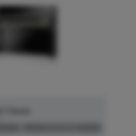
6 T Chrom
00
Preis auf Anfrage