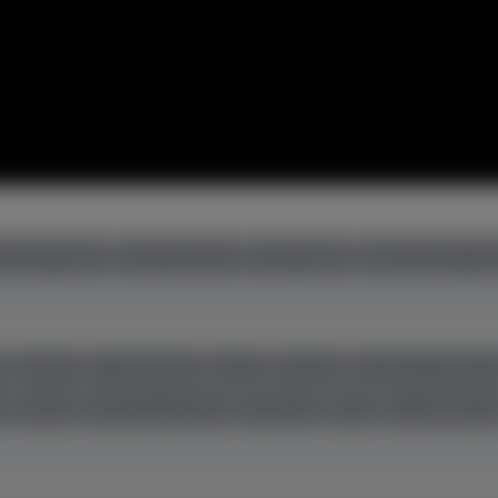
uchte Flügel
neue Klaviere
neue Flügel
gebrauchte Cem
r
Boston
C. Bechstein
Casio
Feurich
Grotrian-Steinw
l
Seiler
Steinway & Sons
Thürmer
Toyo
W. Hoffman