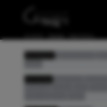
Sie sind hier:
Startseite
Flügel & Klaviere
Alle Kategorien
gebrauchte Klaviere
gebra
Zubehör
Alle Hersteller
August Förster
Bösendorfe
Richard Lipp
Sassmann
Sauter
Schimme
Zeitter & Winkelmann
Zubehör