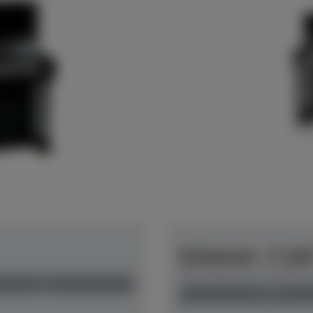
Schimmel - F 11
Herstellerpreis: € 6.800,
neu
neu