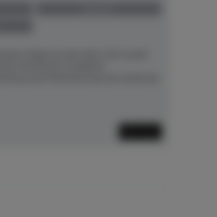
gebraucht
hstein-Flügel aus dem Jahre 1913 wurde
neuem Stimmstock, kompletter
aitung sowie Restaurierung und Lackierung
Mehr lesen