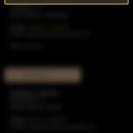
Haus der Klaviere in Dülmen
Graskamp 17
48249 Dülmen-Hiddingsel
Telefon:
0 25 90 - 91 59 51
E-Mail:
info@gottschling-klaviere.de
Öffnungszeiten
MUSIKHAUS
Musikhaus in Münster
Münzstraße 1-3
48143 Münster / Westf.
Telefon:
02 51 - 51 80 55
E-Mail:
info@gottschling-musikhaus.de