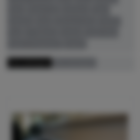
Petrof
Richard Lipp
Sassmann
Sauter
Schimmel
Seiler
Steinway & Sons
Thürmer
Toyo
W. Hoffmann
Yamaha
Young Chang
Zeitter & Winkelmann
Zubehör
Preis aufsteigend
Preis absteigend