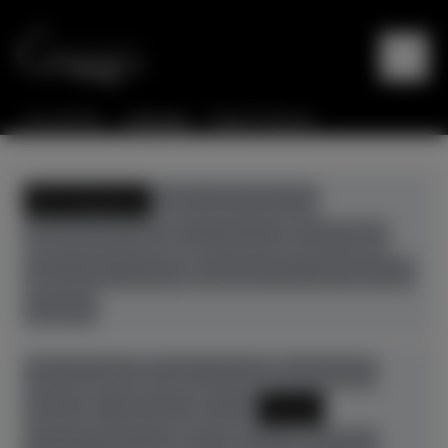
Sie sind hier:
Startseite
Flügel & Klaviere
Alle Kategorien
gebrauchte Klaviere
gebrauchte Flügel
neue Klaviere
neue Flügel
gebrauchte Cembali
Digitalpianos+Hybridpianos
Zubehör
Alle Hersteller
August Förster
Bösendorfer
Boston
C. Bechstein
Casio
Feurich
Grotrian-Steinweg
Ibach
Kawai
Pahlman