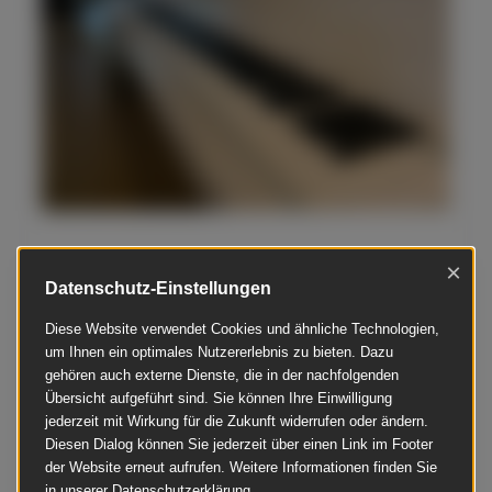
×
Datenschutz-Einstellungen
Feurich - Mod. 168
Diese Website verwendet Cookies und ähnliche Technologien,
Baujahr 1970
anspielbar Dülmen
um Ihnen ein optimales Nutzererlebnis zu bieten. Dazu
gehören auch externe Dienste, die in der nachfolgenden
gebraucht
€ 16.900,00
Übersicht aufgeführt sind. Sie können Ihre Einwilligung
jederzeit mit Wirkung für die Zukunft widerrufen oder ändern.
Diesen Dialog können Sie jederzeit über einen Link im Footer
Schöner Flügel in neu aufgebauter, weiß polierter
der Website erneut aufrufen. Weitere Informationen finden Sie
Polyesteroberfläche. Selten hat ein Markenname
in unserer Datenschutzerklärung.