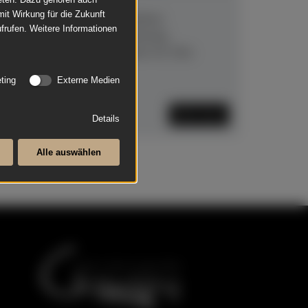
mit Wirkung für die Zukunft
alig, 211 cm lang, Dispositition
frufen. Weitere Informationen
manual, Manualkoppel, Lautenzug,
en Grün mit Goldrahmen, innen rot. Das
.
ting
Externe Medien
Mehr lesen
Details
Alle auswählen