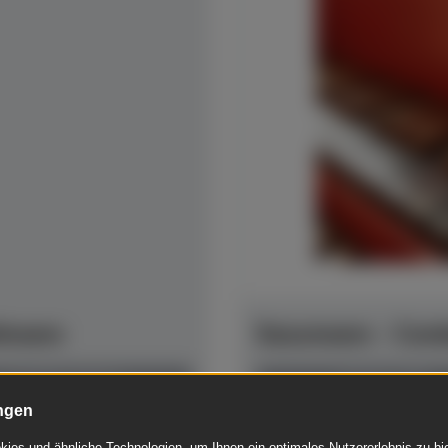
hlmann
Sassmann - Cemb
anspielbar Dülmen
Baujahr 1978
ngen
€ 1.450,00
gebraucht
ies und ähnliche Technologien, um Ihnen ein optimales Nutzererlebnis zu b