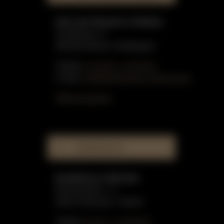
Haus der Klaviere in Dülmen
Graskamp 17
48249 Dülmen-Hiddingsel
Telefon:
0 25 90 - 91 59 51
E-Mail:
info@gottschling-klaviere.de
Öffnungszeiten
MUSIKHAUS
Musikhaus in Münster
Münzstraße 1-3
48143 Münster / Westf.
Telefon:
02 51 - 51 80 55