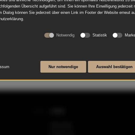
chfolgenden Übersicht aufgeführt sind. Sie können Ihre Einwilligung jederzeit 
sposition 8`,4`;
Das Instrument ist 2-manu
n Dialog können Sie jederzeit über einen Link im Footer der Website erneut au
 Resonanzboden repariert.
8`4`Untermanual, 8` Ober
hutzerklärung.
 intoniert. Oberfläche
Tonumfang C bis f```. Auss
Instrument ist gebraucht,..
Notwendig
Statistik
Marke
Mehr lesen
essum
Nur notwendige
Auswahl bestätigen
LINKS
Startseite
Impressum