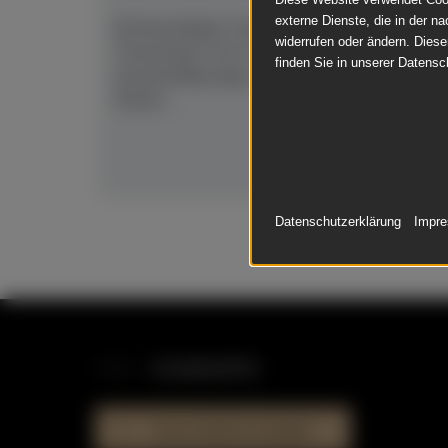
externe Dienste, die in der na
Einmanualiges Cembalo in Rastenbauweise, Di
widerrufen oder ändern. Diese
Tonumang C bis e```; 53 Tasten. Delrin-Kiele,
finden Sie in unserer Datensc
Kunststoffspringer, komplett einreguliert und
Rüster...
Datenschutzerklärung
Impr
STANDORTE
HAUS DER KLAVIERE