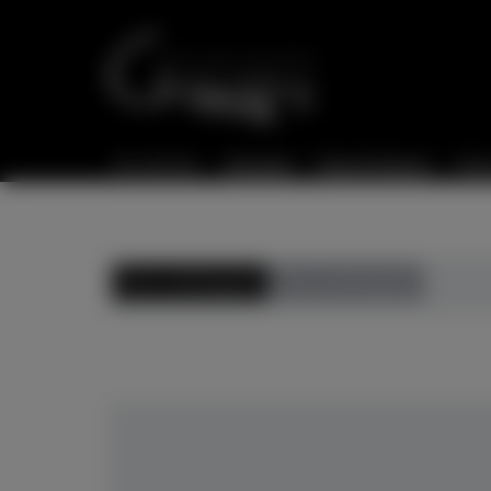
Sie sind hier:
Startseite
Flügel & Klaviere
Gebr
Preis aufsteigend
Preis absteigend