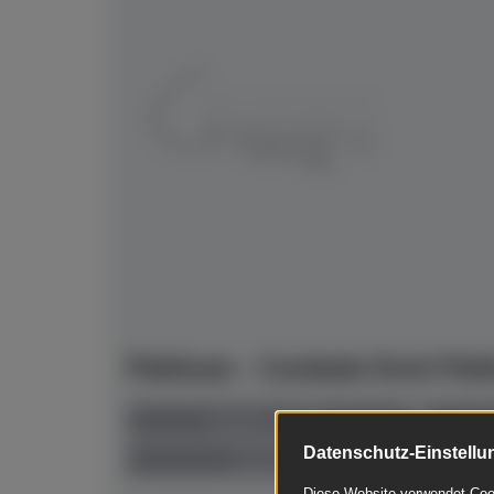
Pahlman - Cembalo Erich Pa
Baujahr ca. 1965
Datenschutz-Einstellu
gebraucht
Diese Website verwendet Cook