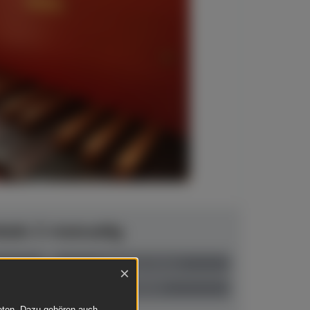
alo 2-manualig
anspielbar Dülmen
×
€ 7.900,00
ieten. Dazu gehören auch