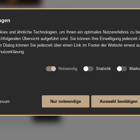
ngen
lig
ies und ähnliche Technologien, um Ihnen ein optimales Nutzererlebnis zu b
chfolgenden Übersicht aufgeführt sind. Sie können Ihre Einwilligung jederzeit 
anspielbar Dülmen
n Dialog können Sie jederzeit über einen Link im Footer der Website erneut au
hutzerklärung.
€ 7.900,00
Notwendig
Statistik
Marke
Dispositition
el, Lautenzug,
men, innen rot. Das
essum
Nur notwendige
Auswahl bestätigen
Mehr lesen