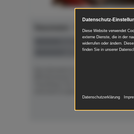
Datenschutz-Einstellu
Sassmann - Cembalo 2-manua
Diese Website verwendet Cook
externe Dienste, die in der na
Baujahr 1978
widerrufen oder ändern. Diese
finden Sie in unserer Datensc
gebraucht
Das Instrument ist 2-manualig, 211 cm lang, 
8`4`Untermanual, 8` Obermanual, Manualkopp
Tonumfang C bis f```. Aussen Grün mit Goldrah
Instrument ist gebraucht,...
Datenschutzerklärung
Impr