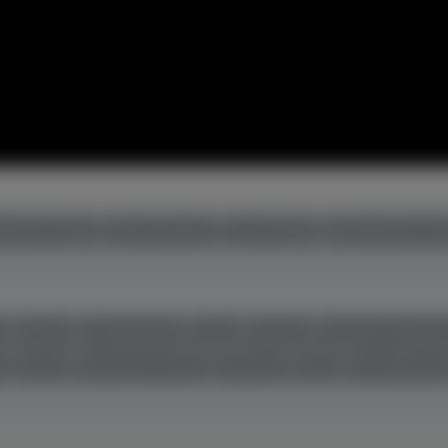
uchte Flügel
neue Klaviere
neue Flügel
gebrauchte Cem
r
Boston
C. Bechstein
Casio
Feurich
Grotrian-Steinw
l
Seiler
Steinway & Sons
Thürmer
Toyo
W. Hoffman