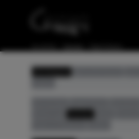
Sie sind hier:
Startseite
Flügel & Klaviere
Alle Kategorien
gebrauchte Klaviere
gebra
Zubehör
Alle Hersteller
August Förster
Bösendorfe
Richard Lipp
Sassmann
Sauter
Schimme
Zeitter & Winkelmann
Zubehör