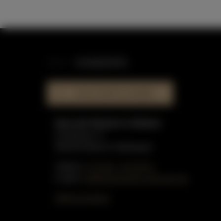
STANDORTE
HAUS DER KLAVIERE
Haus der Klaviere in Dülmen
Graskamp 17
48249 Dülmen-Hiddingsel
Telefon:
0 25 90 - 91 59 51
E-Mail:
info@gottschling-klaviere.de
Öffnungszeiten