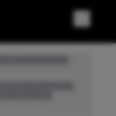
bali
Digitalpianos+Hybridpianos
eg
Ibach
Kawai
Pahlman
Petrof
n
Yamaha
Young Chang