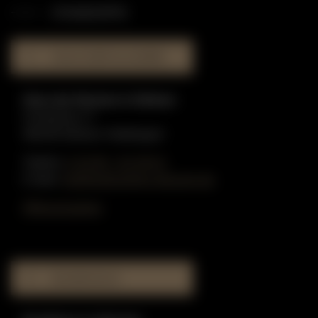
STANDORTE
HAUS DER KLAVIERE
Haus der Klaviere in Dülmen
Graskamp 17
48249 Dülmen-Hiddingsel
Telefon:
0 25 90 - 91 59 51
E-Mail:
info@gottschling-klaviere.de
Öffnungszeiten
MUSIKHAUS