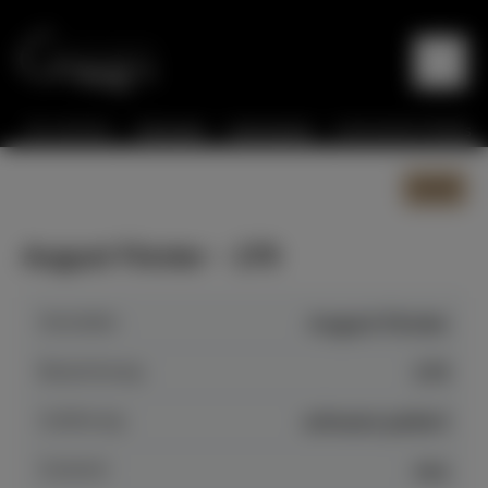
Sie sind hier:
Startseite
Instrumente
Instrumente Details
zurück
August Förster - 170
Hersteller
August Förster
Bezeichnung
170
Auführung
schwarz poliert
Zustand
neu