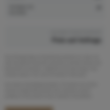
Verfügbar ab
ja
Hersteller
Hersteller Preis
€ 54.620,00
Preis auf Anfrage
Das Einzigartige an Musikinstrumenten ist, dass sie
alle die gleiche Sprache sprechen und die Herzen der
Menschen erreichen, vielleicht auch das Ihrige. Das
Schöne daran: Wir sind Teil dieser Harmonie.
Der kleine Salonflügel Modell 170 bietet mit seinen
extrem langen Basssaiten das Volumen manch
größeren Instruments eines anderen Herstellers.