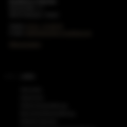
Musikhaus in Münster
Münzstraße 1-3
48143 Münster / Westf.
Telefon:
02 51 - 51 80 55
E-Mail:
info@gottschling-musikhaus.de
Öffnungszeiten
LINKS
Startseite
Impressum
Datenschutzerklärung
Barrierefreiheitserklärung
Einfache Sprache