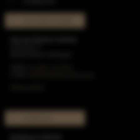
STANDORTE
HAUS DER KLAVIERE
Haus der Klaviere in Dülmen
Graskamp 17
48249 Dülmen-Hiddingsel
Telefon:
0 25 90 - 91 59 51
E-Mail:
info@gottschling-klaviere.de
Öffnungszeiten
MUSIKHAUS
Musikhaus in Münster