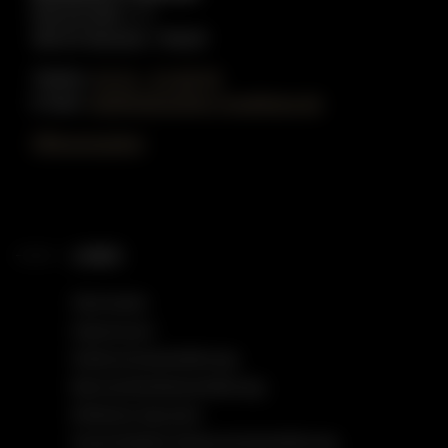
Münzstraße 1-3
48143 Münster / Westf.
Telefon:
02 51 - 51 80 55
E-Mail:
info@gottschling-musikhaus.de
Öffnungszeiten
LINKS
Startseite
Impressum
Datenschutzerklärung
Barrierefreiheitserklärung
Einfache Sprache
Social Media Datenschutzerklärung