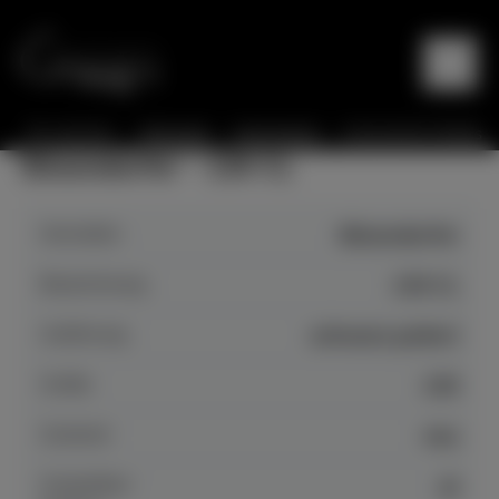
Sie sind hier:
Startseite
Instrumente
Instrumente Details
Bösendorfer - 130 CL
Hersteller
Bösendorfer
Bezeichnung
130 CL
Auführung
schwarz poliert
Größe
130
Zustand
neu
Anspielbar
ja