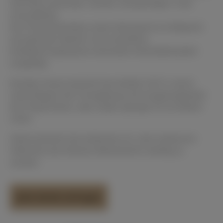
und Platz sparender, leichter und günstiger in der
Anschaffung.
Der Präzisionseinbau seiner Mechanik ist erfolgreich
auf optimale Spielart und verlustfreie
Kraftübertragung bei maximaler Kontrollierbarkeit
ausgelegt.
Darüber hinaus besticht das Modell 130 CL durch
seine Eleganz der Formgebung und Ausgewogenheit
der Proportionen, oder anders gesagt: Es ist einfach
schön.
Wahrscheinlich die einfachste Art, dem exklusiven
Weltruhm des Namens Bösendorfer anteilig zu
werden.
Jetzt direkt anfragen