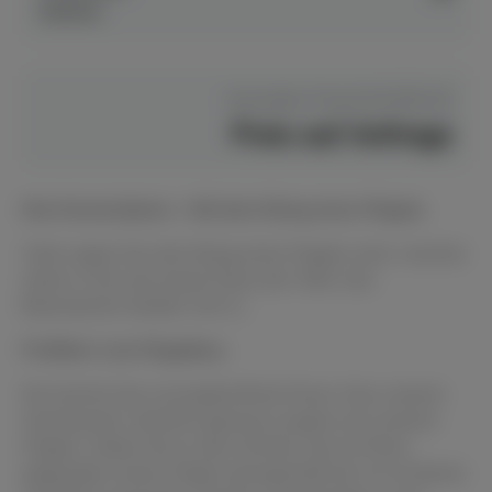
Dülmen
Hersteller Preis
€ 60.850,00
Preis auf Anfrage
Das Konzertpiano – Mit dem Klang eines Flügels.
Viele sagen ihm den Klang eines Flügels nach, manche
sehen in ihm das beste Piano der Welt: das
Bösendorfer Modell 130 CL.
Profitiert vom Flügelbau.
Ihm kommt das unvergleichliche Know-How unserer
Handwerker natürlich genauso zugute wie unseren
Flügeln. Dabei hat es alle Vorteile, die ein Piano
gegenüber einem Flügel naturgemäß hat: Es ist kleiner