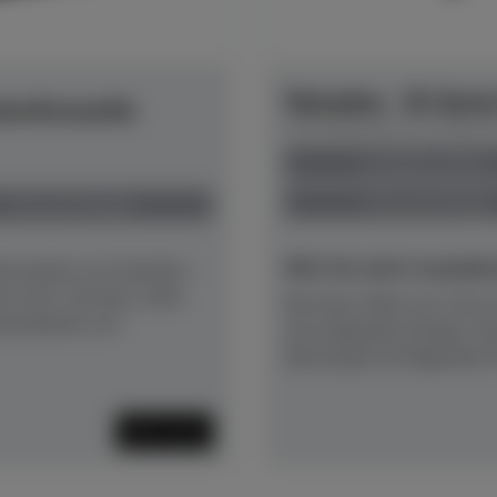
Yamaha - B-Seri
ansAcoustic
Herstellerpreis: € 6.361,
anspielbar Dülmen
Preis auf Anfrage
Preis auf Anfrage
NEU! Ab sofort anspielber
Instruments von Yamaha –
en wird. Und das, ohne
Mit einer Höhe von 116 cm
sstandards von
sein elegantes Design. D
überzeugt mit folgenden Fe
Mehr lesen