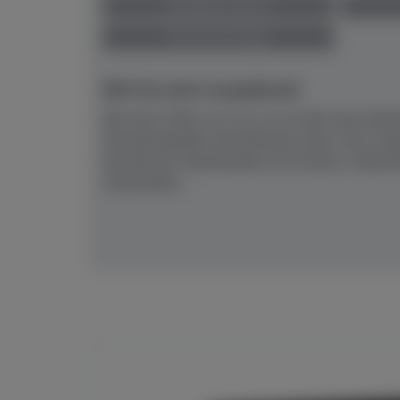
anspielbar Dülmen
Preis auf Anfrage
NEU! Ab sofort anspielbereit!
Mit einer Höhe von 121 cm ist dies das akusti
Standardgröße innerhalb der Serie, hier ausg
bewährten Silentfunktion SC3.Klarer, fokuss
entwickelte...