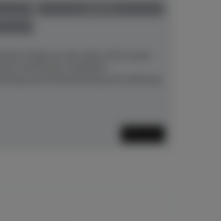
gebraucht
hstein-Flügel aus dem Jahre 1913 wurde
neuem Stimmstock, kompletter
aitung sowie Restaurierung und Lackierung
Mehr lesen