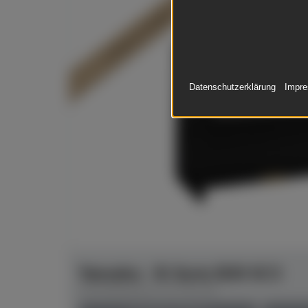
In Dülmen verfügbar*
Datenschutzerklärung
Impr
Yamaha - B-Serie B30 SC3
Herstellerpreis: € 9.761,00