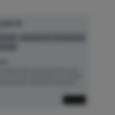
e B20 PE
00
neu
eit!
 besticht dieses akustische Klavier durch
as B-20 aus der neuen B-Serie von Yamaha
atures:Klarer, fokussierter Klang durch...
Mehr lesen