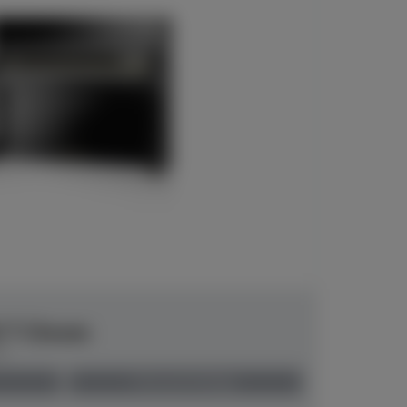
6 T Chrom
00
Preis auf Anfrage