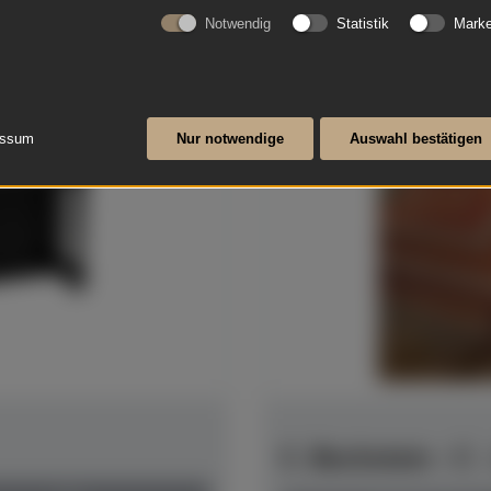
Notwendig
Statistik
Marke
essum
Nur notwendige
Auswahl bestätigen
C. Bechstein - C 