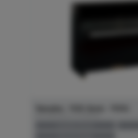
Yamaha - YUS-Serie - YUS1
Herstellerpreis: € 15.400,00
anspielbar Münster
Preis auf Anfrage