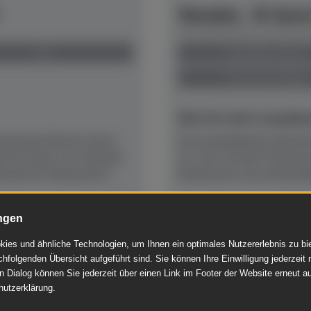
Yamaha - B-Seri
Herstellerpreis: € 6.920,
neu
anspielbar Dülmen
Preis auf Anfrage
NEU! Ab sofort anspielber
kustische Klavier durch
Das kompakteste akustisc
euen B-Serie von Yamaha
cm, hier mit dem Stummsc
ssierter Klang durch...
Klang durch neu entwicke
ngen
Mehr lesen
ies und ähnliche Technologien, um Ihnen ein optimales Nutzererlebnis zu b
chfolgenden Übersicht aufgeführt sind. Sie können Ihre Einwilligung jederzeit 
n Dialog können Sie jederzeit über einen Link im Footer der Website erneut au
hutzerklärung.