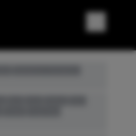
bali
Digitalpianos+Hybridpianos
eg
Ibach
Kawai
Pahlman
Petrof
n
Yamaha
Young Chang