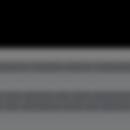
uchte Flügel
neue Klaviere
neue Flügel
gebrauchte Cem
r
Boston
C. Bechstein
Casio
Feurich
Grotrian-Steinw
l
Seiler
Steinway & Sons
Thürmer
Toyo
W. Hoffman