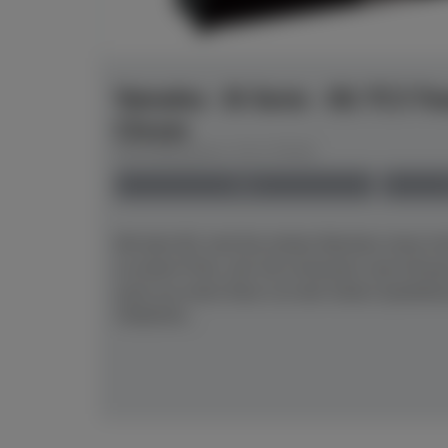
Yamaha - B-Serie - B1 TC3 Tr
Chrom
Herstellerpreis: € 8.179,00
neu
Mit dem B1 sind Sie stolzer Besitzer eines 
zu einem Preis, der Sie erstaunen und erfreu
auch nur einen Deut von den hohen Qualität
YAMAHA...