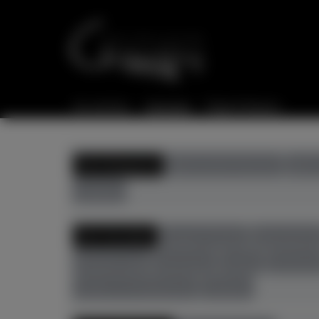
Sie sind hier:
Startseite
Flügel & Klaviere
Alle Kategorien
gebrauchte Klaviere
gebra
Zubehör
Alle Hersteller
August Förster
Bösendorfe
Richard Lipp
Sassmann
Sauter
Schimme
Zeitter & Winkelmann
Zubehör