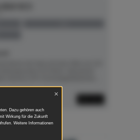
e B10 SC3
00
neu
eit!
he Klavier der Serie mit einer Höhe von 110
haltungssystem SC3.Klarer, fokussierter
lte Hämmer (CFX‑Technologie)Natürliche,...
×
Mehr lesen
ieten. Dazu gehören auch
mit Wirkung für die Zukunft
frufen. Weitere Informationen