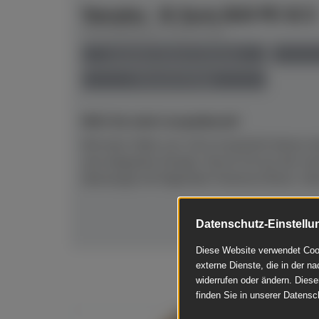
Yamaha - B-Serie B20 PE SC3
Herstellerpreis: € 8.671,00
anspielbar Dülmen & Münster
Preis auf Anfrage
NEU! Ab sofort anspielbereit!
Mit einer Höhe von 116 cm besticht dieses a
sein elegantes Design. Das B-20 aus der n
überzeugt mit folgenden Features:Klarer, foku
Datenschutz-Einstellu
Diese Website verwendet Cook
externe Dienste, die in der na
widerrufen oder ändern. Diese
finden Sie in unserer Datensc