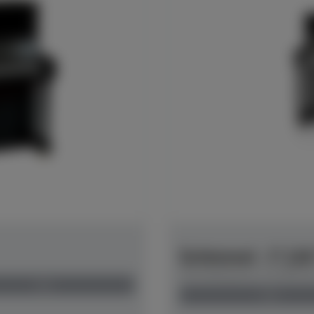
Schimmel - F 11
Herstellerpreis: € 6.800,
neu
neu