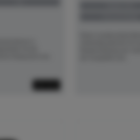
neu
Baujahr 1913
Preis auf Anfrage
Dieser wunderschöne Bec
sche Klavier in
aufwändig überholt mit 
estattet mit der
Neubewirbelung und -bes
ierter Klang durch neu
der Gussplatte und...
Mehr lesen