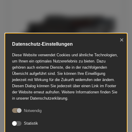
×
Datenschutz-Einstellungen
Diese Website verwendet Cookies und ähnliche Technologien,
um Ihnen ein optimales Nutzererlebnis zu bieten. Dazu
gehören auch externe Dienste, die in der nachfolgenden
Übersicht aufgeführt sind. Sie können Ihre Einwilligung
jederzeit mit Wirkung für die Zukunft widerrufen oder ändern.
Diesen Dialog können Sie jederzeit über einen Link im Footer
der Website erneut aufrufen. Weitere Informationen finden Sie
in unserer Datenschutzerklärung.
Steinway & Sons - Modell B 211 cm
Notwendig
Statistik