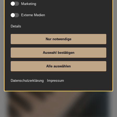
Marketing
Externe Medien
Details
Nur notwendige
Auswahl bestätigen
Alle auswählen
Datenschutzerklärung
Impressum