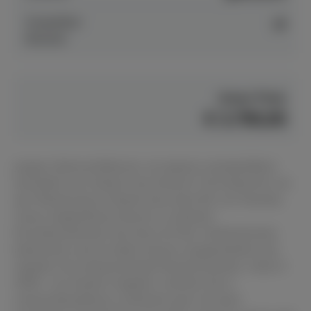
Anspielbar
ja
Münster
Unser Preis
€ 3.790,00
Junges Gebrauchtklavier von Japans zweitgrößtem
Hersteller aus Ankauf. Das Kawai K 18 entspricht von
der Platzierung im Markt etwa dem B2 von Yamaha.
Unser angebotenes Klavier in schönem
Kirschbaumfurnier hat etwa 20 Std. Arbeitseinsatz
bekommen und ist daher besser ausgearbeitet und
reguliert als entsprechende Neuinstrumente. Unter €
4000.- ein starkes Angebot, welches Sie in
unseremMusikhaus in Münster gern mit dem