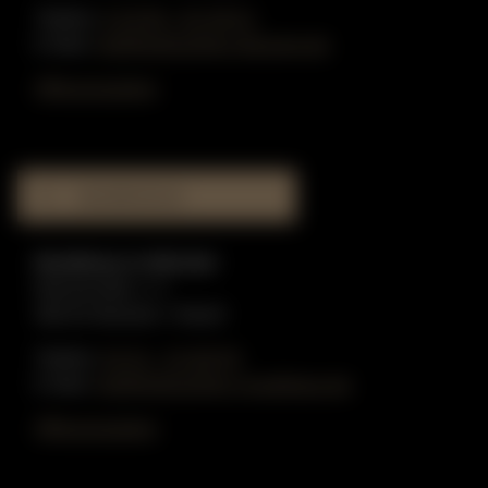
Telefon:
0 25 90 - 91 59 51
E-Mail:
info@gottschling-klaviere.de
Öffnungszeiten
MUSIKHAUS
Musikhaus in Münster
Münzstraße 1-3
48143 Münster / Westf.
Telefon:
02 51 - 51 80 55
E-Mail:
info@gottschling-musikhaus.de
Öffnungszeiten