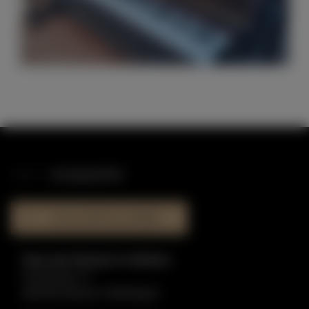
STANDORTE
HAUS DER KLAVIERE
Haus der Klaviere in Dülmen
Graskamp 17
48249 Dülmen-Hiddingsel