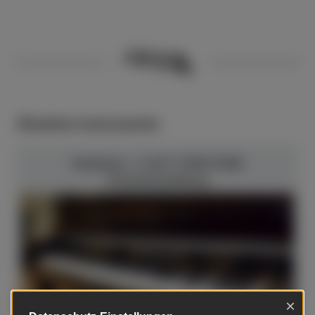
Ähnliche Instrumente
Schimmel - C 120 T TWIN TONE
Chromausstattung
×