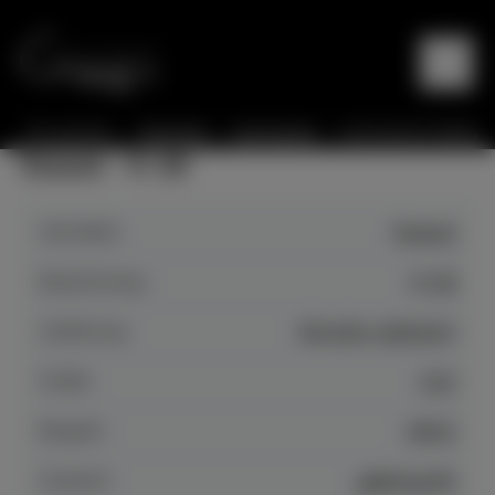
Sie sind hier:
Startseite
Instrumente
Instrumente Details
Kawai - K 18
Hersteller
Kawai
Bezeichnung
K 18
Auführung
Kirsche satiniert
Größe
112
Baujahr
2012
Zustand
gebraucht