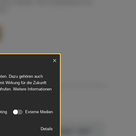
ern beliebt. Hier anspielbereit mit
ik!
×
ieten. Dazu gehören auch
mit Wirkung für die Zukunft
frufen. Weitere Informationen
ting
Externe Medien
Details
 D
August Förster - 116 E