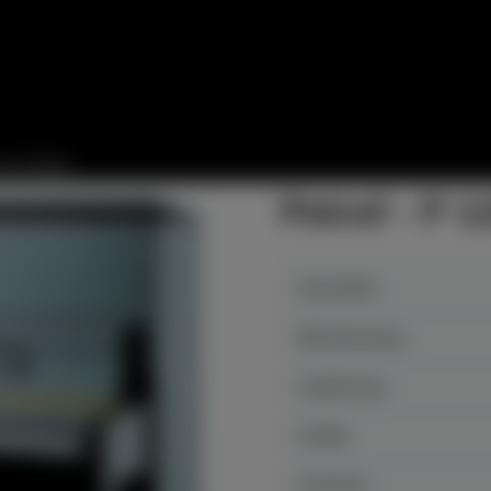
te Details
Petrof - P 
Hersteller
Bezeichnung
Auführung
Größe
Zustand