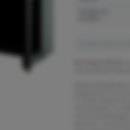
Verfügbar ab
Hersteller
Hersteller Preis
€ 14.20
Das Petrof 125 M1
is
Verwendungsmöglichk
Gleicher Klangkörper 
Gehäuseform. Zur Seri
P 125 M1. Dieses Inst
minimalistisch, vor a
mit Chrombeschlägen. 
den Haus- und Schulu