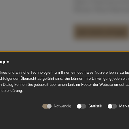
Spiel in Kammerorchest
Renner-Petrof Mechan
Jetzt direkt anfragen
ngen
ies und ähnliche Technologien, um Ihnen ein optimales Nutzererlebnis zu b
chfolgenden Übersicht aufgeführt sind. Sie können Ihre Einwilligung jederzeit 
n Dialog können Sie jederzeit über einen Link im Footer der Website erneut au
hutzerklärung.
Notwendig
Statistik
Marke
ndorfer - 120 Silent SH2
August Förster - 116