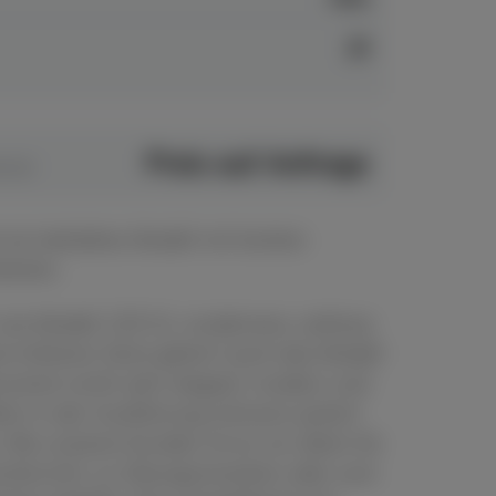
ja
Preis auf Anfrage
0,00
t ein beliebtes Modell mit breiten
eiten.
wie Modell 125 G1, modernere, zeitlose
e höheren Serie gehört auch das Modell
rument wirkt sehr elegant, modern und
llem in der Ausführung schwarz poliert
Bei unseren Kunden ist es vor allem für
nterricht, zu Übungszwecken oder zum