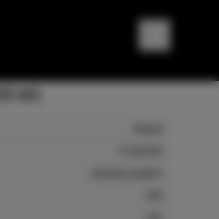
125 M1
Petrof
P 125 M1
schwarz poliert
125
neu