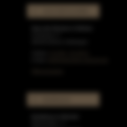
HAUS DER KLAVIERE
Haus der Klaviere in Dülmen
Graskamp 17
48249 Dülmen-Hiddingsel
Telefon:
0 25 90 - 91 59 51
E-Mail:
info@gottschling-klaviere.de
Öffnungszeiten
MUSIKHAUS
Musikhaus in Münster
Münzstraße 1-3