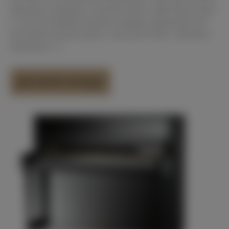
alternativ anspielen. Und das beste: sollte Ihnen unser
C 116 mit AdSilent System zusagen, bekommen Sie
das Silent-System gratis und noch € 500.- Nachlass
oberdrauf :-) !
Jetzt direkt anfragen