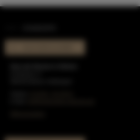
STANDORTE
HAUS DER KLAVIERE
Haus der Klaviere in Dülmen
Graskamp 17
48249 Dülmen-Hiddingsel
Telefon:
0 25 90 - 91 59 51
E-Mail:
info@gottschling-klaviere.de
Öffnungszeiten