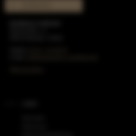
MUSIKHAUS
Musikhaus in Münster
Münzstraße 1-3
48143 Münster / Westf.
Telefon:
02 51 - 51 80 55
E-Mail:
info@gottschling-musikhaus.de
Öffnungszeiten
LINKS
Startseite
Impressum
Datenschutzerklärung