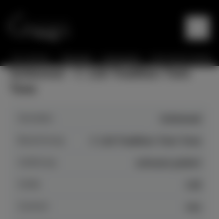
Sie sind hier:
Startseite
Instrumente
Instrumente Details
Schimmel - C 116 Tradition Twin
Tone
Hersteller
Schimmel
Bezeichnung
C 116 Tradition Twin Tone
Auführung
schwarz poliert
Größe
116
Zustand
neu