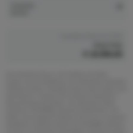
Anspielbar
ja
Münster
Hersteller Preis
€ 20.770,00
Unser Preis
€ 16.990,00
Das Schimmel Classic 116 Tradition mit Silent-
System, hier als Neuklavier mit werksseitig verbautem
ADSilent-System. Hersteller bauen immer wieder auch
Alternativen, in diesem Fall wurde bei Schimmel in
Braunschweig ausprobiert, wie alternative Silent-
Systeme in SCHIMMEL-Klavieren funktionieren. Wir
finden: hervorragend! Probieren Sie es aus, in unserem
Musikhaus in Münster können Sie SCHIMMEL-Klaviere
mit dem von Schimmel entwickelten TwinTone System