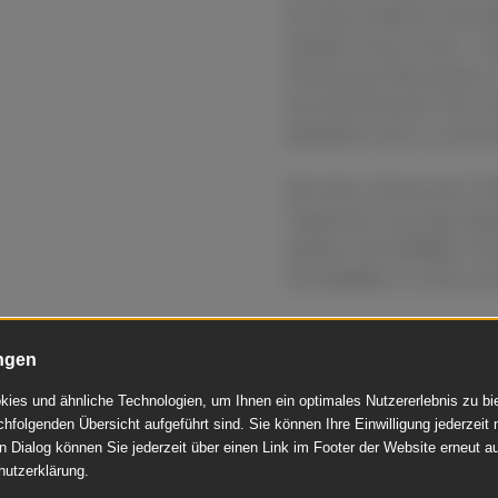
für alle anderen herste
Modell umso mehr. Ver
Schimmel-Baureihen 
Sie IHR Klavier! Wir 
behilflich sein zu könn
Mit dem Schimmel TW
Tageszeit und den Be
besten SCHIMMEL-Kla
SCHIMMEL K 230 und d
ngen
Jetzt direkt anfragen
ies und ähnliche Technologien, um Ihnen ein optimales Nutzererlebnis zu b
chfolgenden Übersicht aufgeführt sind. Sie können Ihre Einwilligung jederzeit 
n Dialog können Sie jederzeit über einen Link im Footer der Website erneut au
hutzerklärung.