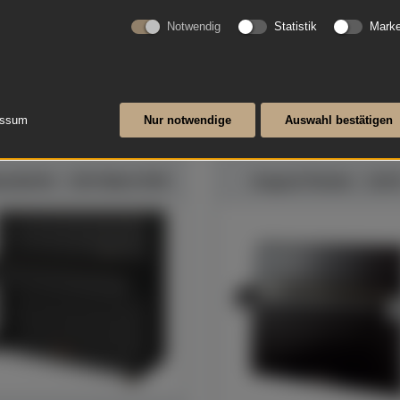
Notwendig
Statistik
Marke
essum
Nur notwendige
Auswahl bestätigen
ndorfer - 120 Silent SH2
August Förster - 116