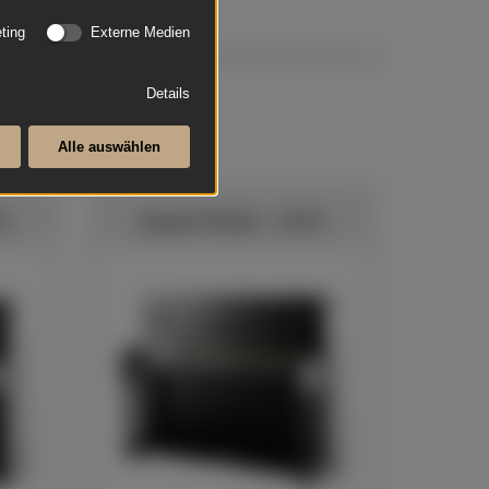
ting
Externe Medien
Details
Alle auswählen
 D
August Förster - 116 E