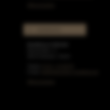
Öffnungszeiten
MUSIKHAUS
Musikhaus in Münster
Münzstraße 1-3
48143 Münster / Westf.
Telefon:
02 51 - 51 80 55
E-Mail:
info@gottschling-musikhaus.de
Öffnungszeiten