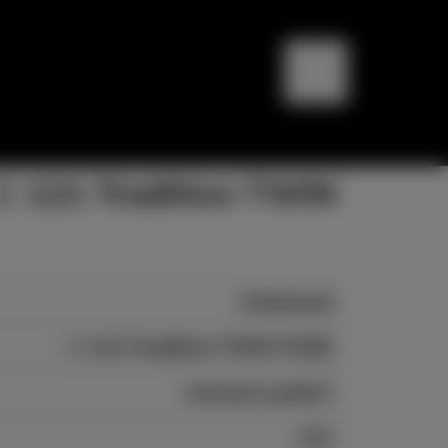
C 121 Tradition TWIN
Schimmel
C 121 Tradition TWIN TONE
schwarz poliert
121