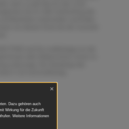
ller setzt, so gilt dies für das 121er
gleichen Sie im HdK Gotttschling alle
und Bauhöhen miteinander und finden
freuen uns darauf, Ihnen bei der Auswahl
en.
IN TONE sind Sie unabhängig von der
dürfnissen aller Mitbewohner immer im
ng unterwegs. Die Samplings des
es K 122 sind erstklassig.
×
ieten. Dazu gehören auch
mit Wirkung für die Zukunft
frufen. Weitere Informationen