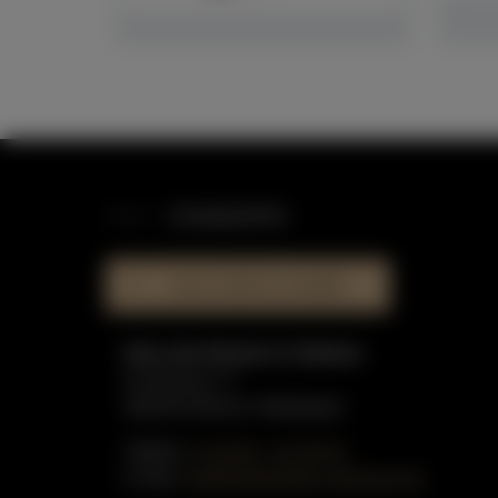
STANDORTE
HAUS DER KLAVIERE
Haus der Klaviere in Dülmen
Graskamp 17
48249 Dülmen-Hiddingsel
Telefon:
0 25 90 - 91 59 51
E-Mail:
info@gottschling-klaviere.de