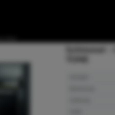
te Details
Schimmel - 
TONE
Hersteller
Bezeichnung
Auführung
Größe