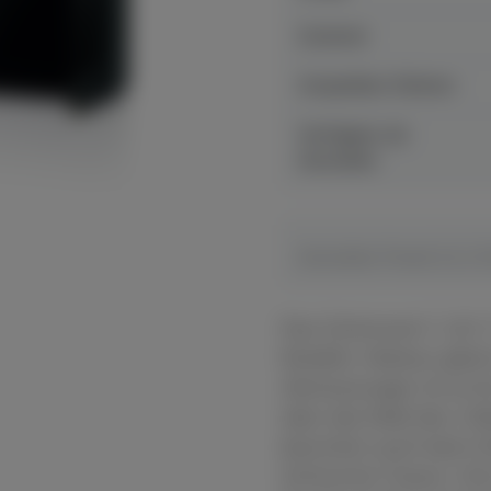
Zustand
Anspielbar Dülmen
Verfügbar ab
Hersteller
Hersteller Preis
€ 22.17
Das Schimmel C 121 T 
Modells. Nahezu glei
Abmessungen ist es fü
über das Maß des 116
bewirken auch beim Kl
Schimmel Classic 116