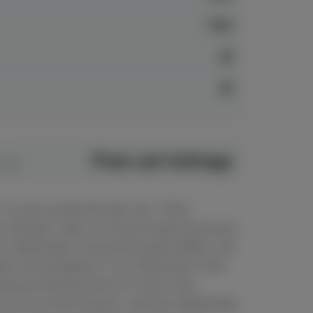
neu
ja
ja
Preis auf Anfrage
0,00
ist der große Bruder des 116er
ch designt, aber mit etwas gewachsenen
r diejenigen Ansprüche geschaffen, die
ers hinausgehen: 5 cm Bauhöhe mehr
ang erstaunliches! Ist schon das
 cm ein Instrumeent, welches Maßstäbe