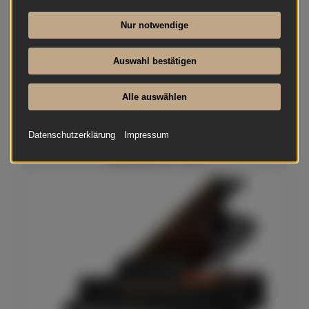
Nur notwendige
Auswahl bestätigen
Alle auswählen
Datenschutzerklärung
Impressum
Bösendorfer - 200