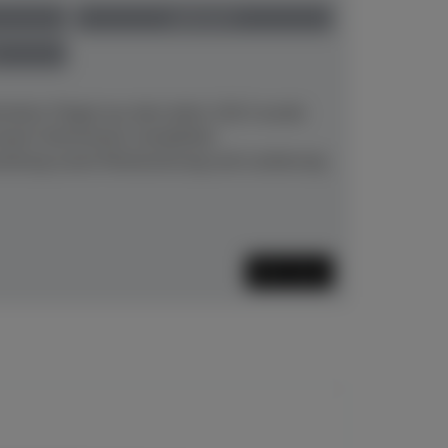
gebraucht
hstein-Flügel aus dem Jahre 1913 wurde
neuem Stimmstock, kompletter
aitung sowie Restaurierung und Lackierung
Mehr lesen