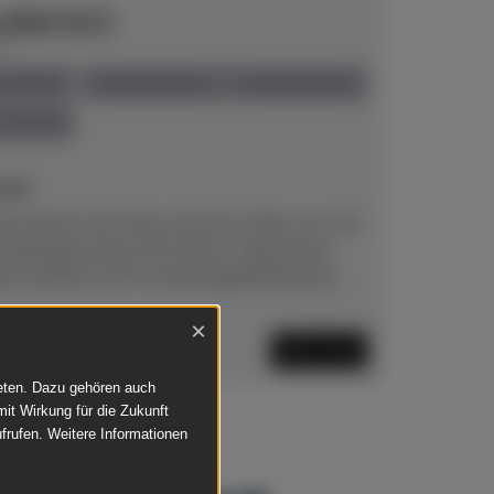
e B10 SC3
00
neu
eit!
he Klavier der Serie mit einer Höhe von 110
haltungssystem SC3.Klarer, fokussierter
lte Hämmer (CFX‑Technologie)Natürliche,...
×
Mehr lesen
ieten. Dazu gehören auch
mit Wirkung für die Zukunft
frufen. Weitere Informationen