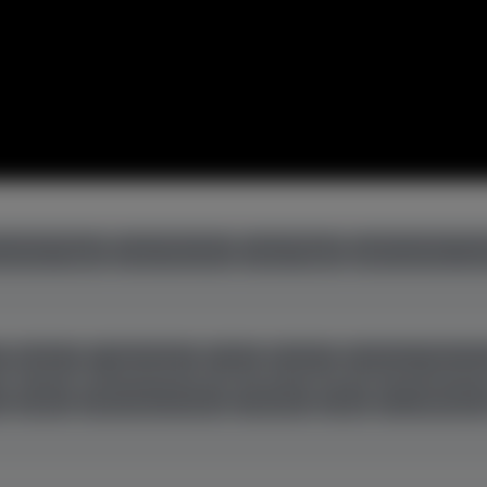
uchte Flügel
neue Klaviere
neue Flügel
gebrauchte Cem
r
Boston
C. Bechstein
Casio
Feurich
Grotrian-Steinw
l
Seiler
Steinway & Sons
Thürmer
Toyo
W. Hoffman