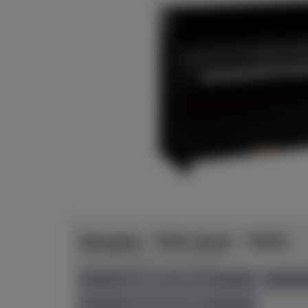
Yamaha - YUS-Serie - YUS1
Herstellerpreis: € 15.400,00
anspielbar Münster
Preis auf Anfrage