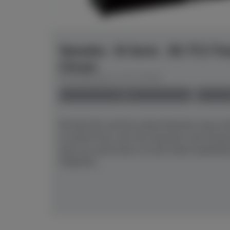
Yamaha - B-Serie - B1 TC3 Tr
Chrom
Herstellerpreis: € 8.179,00
neu
Mit dem B1 sind Sie stolzer Besitzer eines 
zu einem Preis, der Sie erstaunen und erfreu
auch nur einen Deut von den hohen Qualität
YAMAHA...