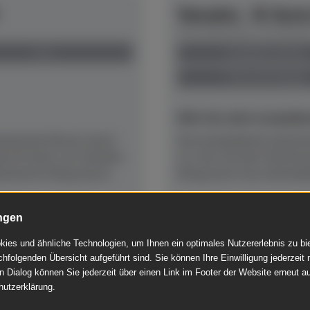
Yamaha - B-Seri
Herstellerpreis: € 6.920,
neu
anspielbar Dülmen
Preis auf Anfrage
NEU! Ab sofort anspielber
kustische Klavier durch
Das kompakteste akustisc
euen B-Serie von Yamaha
cm, hier mit dem Stummsc
ssierter Klang durch...
Klang durch neu entwicke
ngen
Mehr lesen
ies und ähnliche Technologien, um Ihnen ein optimales Nutzererlebnis zu b
chfolgenden Übersicht aufgeführt sind. Sie können Ihre Einwilligung jederzeit 
n Dialog können Sie jederzeit über einen Link im Footer der Website erneut au
hutzerklärung.