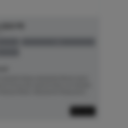
e B20 PE
00
neu
eit!
 besticht dieses akustische Klavier durch
as B-20 aus der neuen B-Serie von Yamaha
atures:Klarer, fokussierter Klang durch...
Mehr lesen