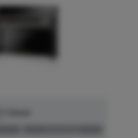
6 T Chrom
00
Preis auf Anfrage