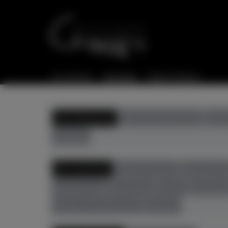
Sie sind hier:
Startseite
Flügel & Klaviere
Alle Kategorien
gebrauchte Klaviere
gebra
Zubehör
Alle Hersteller
August Förster
Bösendorfe
Richard Lipp
Sassmann
Sauter
Schimme
Zeitter & Winkelmann
Zubehör