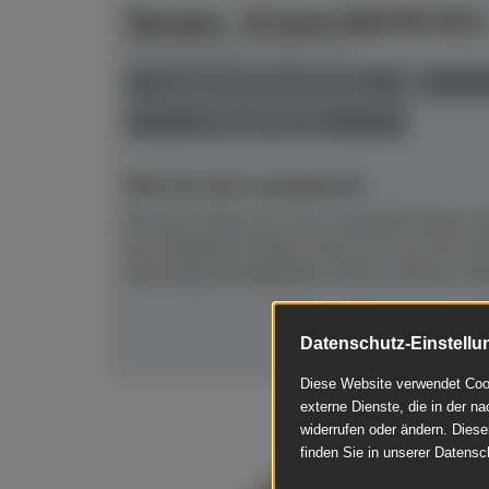
Yamaha - B-Serie B20 PE SC3
Herstellerpreis: € 8.671,00
anspielbar Dülmen & Münster
Preis auf Anfrage
NEU! Ab sofort anspielbereit!
Mit einer Höhe von 116 cm besticht dieses a
sein elegantes Design. Das B-20 aus der n
überzeugt mit folgenden Features:Klarer, foku
Datenschutz-Einstellu
Diese Website verwendet Cook
externe Dienste, die in der na
widerrufen oder ändern. Diese
finden Sie in unserer Datensc