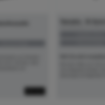
Yamaha - B-Seri
ansAcoustic
Herstellerpreis: € 6.361,
anspielbar Dülmen
Preis auf Anfrage
Preis auf Anfrage
NEU! Ab sofort anspielber
Instruments von Yamaha –
en wird. Und das, ohne
Mit einer Höhe von 116 cm
sstandards von
sein elegantes Design. D
überzeugt mit folgenden Fe
Mehr lesen