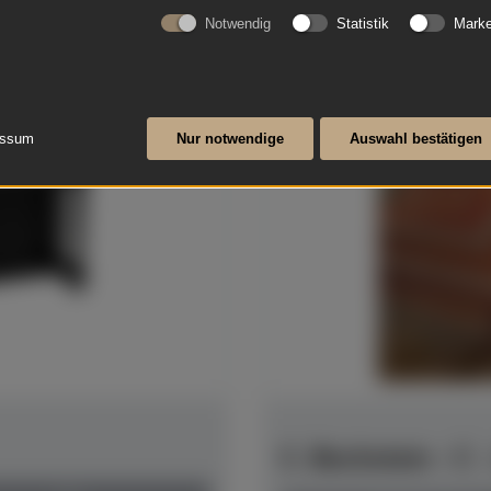
Notwendig
Statistik
Marke
essum
Nur notwendige
Auswahl bestätigen
C. Bechstein - C 