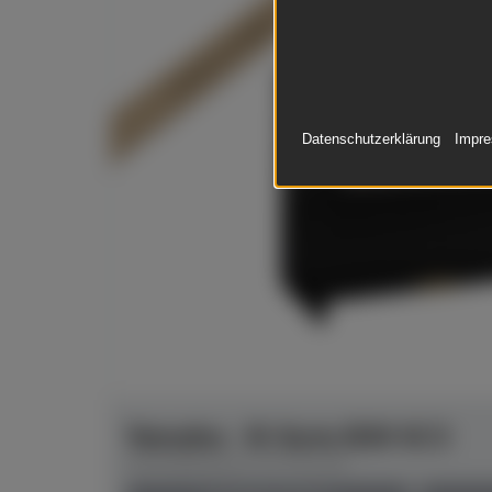
In Dülmen verfügbar*
Datenschutzerklärung
Impr
Yamaha - B-Serie B30 SC3
Herstellerpreis: € 9.761,00