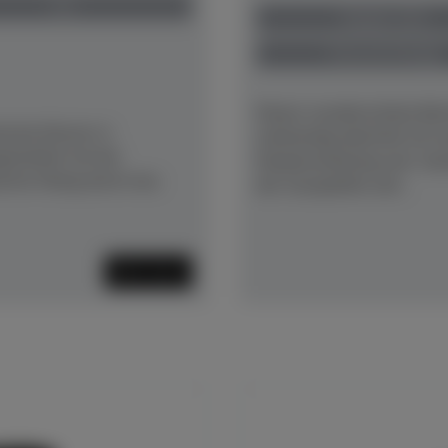
neu
Baujahr 1913
Preis auf Anfrage
Dieser wunderschöne Bec
sche Klavier in
aufwändig überholt mit 
estattet mit der
Neubewirbelung und -bes
ierter Klang durch neu
der Gussplatte und...
Mehr lesen