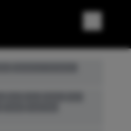
bali
Digitalpianos+Hybridpianos
eg
Ibach
Kawai
Pahlman
Petrof
n
Yamaha
Young Chang