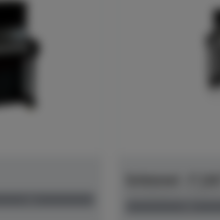
Schimmel - F 11
Herstellerpreis: € 6.800,
neu
neu