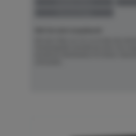
anspielbar Dülmen
Preis auf Anfrage
NEU! Ab sofort anspielbereit!
Mit einer Höhe von 121 cm ist dies das akusti
Standardgröße innerhalb der Serie, hier ausg
bewährten Silentfunktion SC3.Klarer, fokuss
entwickelte...