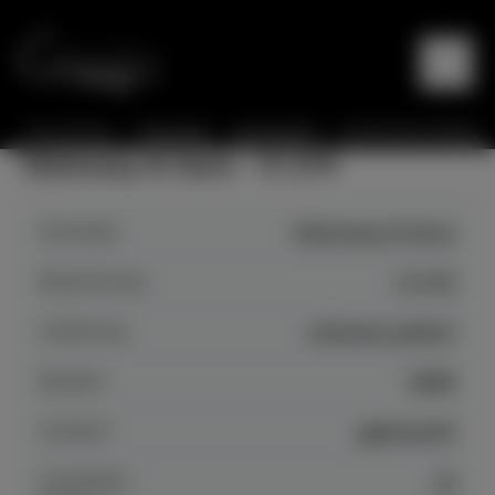
Sie sind hier:
Startseite
Instrumente
Instrumente Details
Steinway & Sons - D 274
Hersteller
Steinway & Sons
Bezeichnung
D 274
Auführung
schwarz poliert
Baujahr
1956
Zustand
gebraucht
Anspielbar
ja