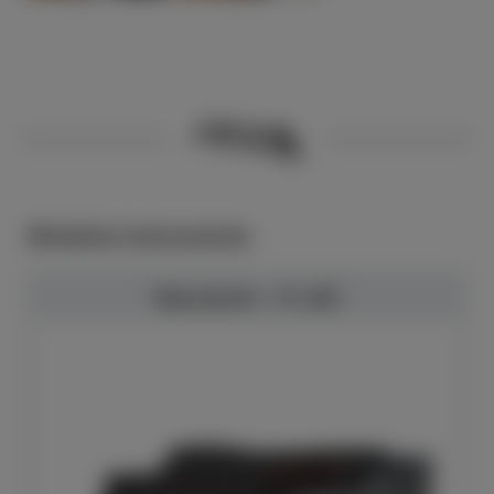
Ähnliche Instrumente
Bösendorfer - VC 280