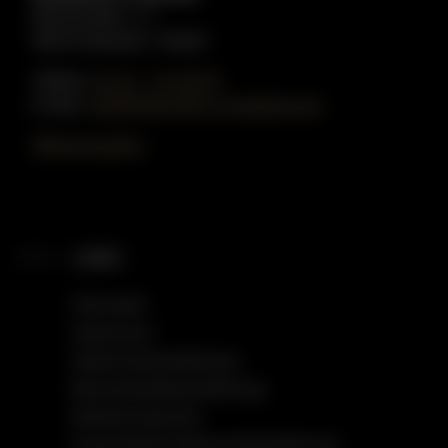
Münzstraße 1-3
48143 Münster / Westf.
Telefon:
02 51 - 51 80 55
E-Mail:
info@gottschling-musikhaus.de
Öffnungszeiten
LINKS
Startseite
Impressum
Datenschutzerklärung
Barrierefreiheitserklärung
Einfache Sprache
Social Media Datenschutzerklärung