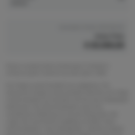
Dülmen
Hersteller Preis
€ 209.500,00
Unser Preis
€ 83.000,00
Dieses wunderschöne Hamburger D-Modell in
schwarz poliert stammt aus dem Jahre 1956.
Der Flügel wurde komplett neu aufgebaut. Die
akustische Anlage wurde komplett überholt, der Flügel
wurde komplett neu besaitet und hat neue Stegdoppel
bekommen. Der Resonanzboden weist eine
wunderbare Wölbung auf, die den Klang über alle
Lagen des Instruments tragfähig verstärkt. Neue
Hammerglieder, neue Hebeglieder, natürlich original