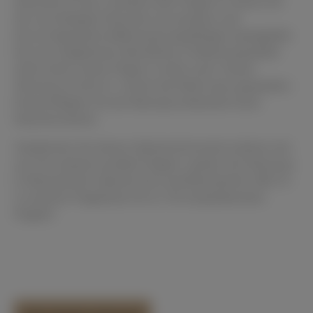
Steinway & Sons verleihen dem Flügel im Verein mit
der neu belegten Klaviatur ein präzises und
hervorragendend differenzierungsfähiges Spielgefühl.
Die neu aufgebaute Oberfläche in Referenzqualität
steht einem neuen Flügel in nichts nach. Dieser
Steinway & Sons D vereint die Reife eines gespielten
Konzertflügels mit der Beanspruchbarkeit eines
Neuinstruments.
Vergleichen Sie dieses Spitzeninstrument exklusiv bei
uns mit weiteren großen Flügeln: spielen Sie Steinway
D, Bösendorfer Imperial (2x) und Bösendorfer 280 VC
in unserem Flügelsaal mit ca. 50 anspielbereiten
Flügeln!