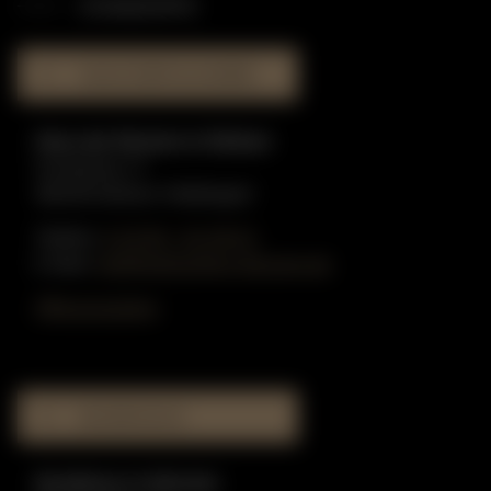
STANDORTE
HAUS DER KLAVIERE
Haus der Klaviere in Dülmen
Graskamp 17
48249 Dülmen-Hiddingsel
Telefon:
0 25 90 - 91 59 51
E-Mail:
info@gottschling-klaviere.de
Öffnungszeiten
MUSIKHAUS
Musikhaus in Münster