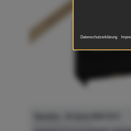
In Dülmen verfügbar*
Datenschutzerklärung
Impr
Yamaha - B-Serie B30 SC3
Herstellerpreis: € 9.761,00