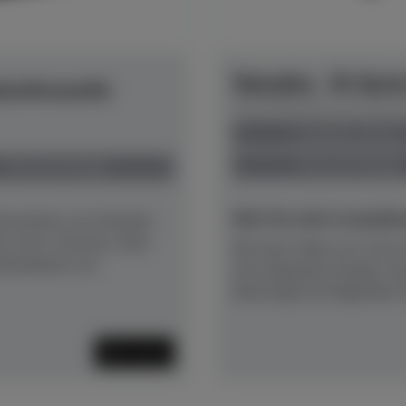
Yamaha - B-Seri
ansAcoustic
Herstellerpreis: € 6.361,
anspielbar Dülmen
Preis auf Anfrage
Preis auf Anfrage
NEU! Ab sofort anspielber
Instruments von Yamaha –
en wird. Und das, ohne
Mit einer Höhe von 116 cm
sstandards von
sein elegantes Design. D
überzeugt mit folgenden Fe
Mehr lesen