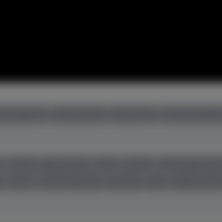
uchte Flügel
neue Klaviere
neue Flügel
gebrauchte Cem
r
Boston
C. Bechstein
Casio
Feurich
Grotrian-Steinw
l
Seiler
Steinway & Sons
Thürmer
Toyo
W. Hoffman