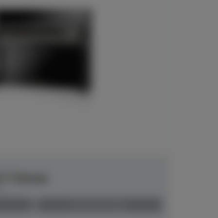
6 T Chrom
00
Preis auf Anfrage