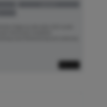
gebraucht
hstein-Flügel aus dem Jahre 1913 wurde
neuem Stimmstock, kompletter
aitung sowie Restaurierung und Lackierung
Mehr lesen