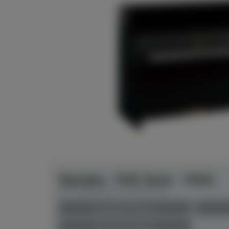
Yamaha - YUS-Serie - YUS1
Herstellerpreis: € 15.400,00
anspielbar Münster
Preis auf Anfrage