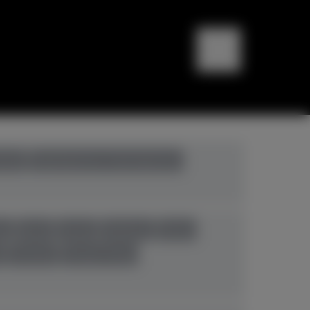
bali
Digitalpianos+Hybridpianos
eg
Ibach
Kawai
Pahlman
Petrof
n
Yamaha
Young Chang