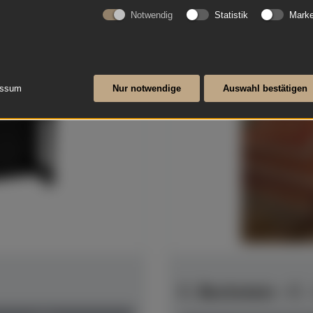
Notwendig
Statistik
Marke
essum
Nur notwendige
Auswahl bestätigen
C. Bechstein - C 