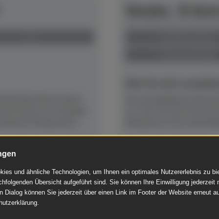
Yamaha - B-Seri
Herstellerpreis: € 6.920,
neu
anspielbar Dülmen
Preis auf Anfrage
NEU! Ab sofort anspielber
kustische Klavier durch
Das kompakteste akustisc
euen B-Serie von Yamaha
cm, hier mit dem Stummsc
ssierter Klang durch...
Klang durch neu entwicke
ngen
Mehr lesen
ies und ähnliche Technologien, um Ihnen ein optimales Nutzererlebnis zu b
chfolgenden Übersicht aufgeführt sind. Sie können Ihre Einwilligung jederzeit 
n Dialog können Sie jederzeit über einen Link im Footer der Website erneut au
hutzerklärung.