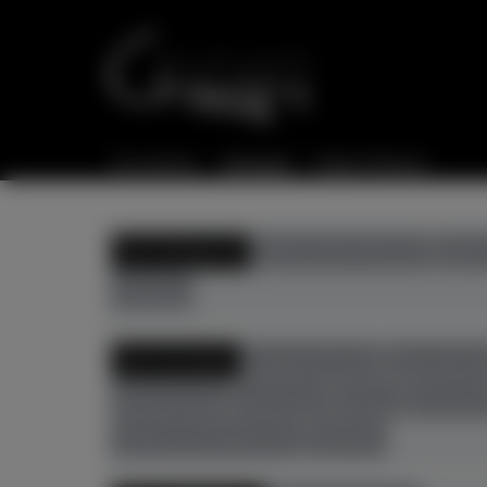
Sie sind hier:
Startseite
Flügel & Klaviere
Alle Kategorien
gebrauchte Klaviere
gebra
Zubehör
Alle Hersteller
August Förster
Bösendorfe
Richard Lipp
Sassmann
Sauter
Schimme
Zeitter & Winkelmann
Zubehör