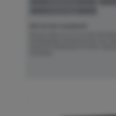
anspielbar Dülmen
Preis auf Anfrage
NEU! Ab sofort anspielbereit!
Mit einer Höhe von 121 cm ist dies das akusti
Standardgröße innerhalb der Serie, hier ausg
bewährten Silentfunktion SC3.Klarer, fokuss
entwickelte...