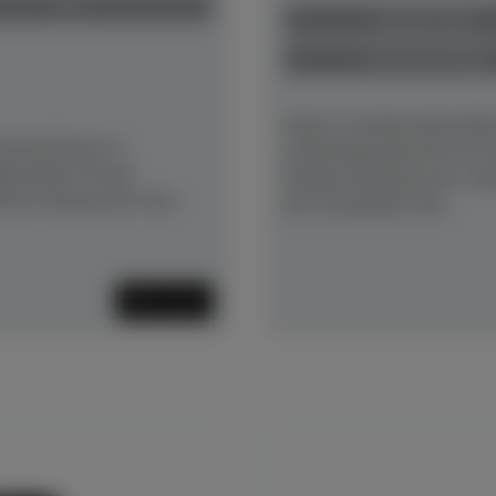
neu
Baujahr 1913
Preis auf Anfrage
Dieser wunderschöne Bec
sche Klavier in
aufwändig überholt mit 
estattet mit der
Neubewirbelung und -bes
ierter Klang durch neu
der Gussplatte und...
Mehr lesen