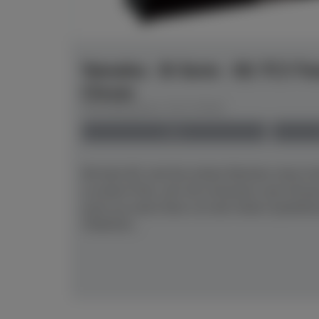
Yamaha - B-Serie - B1 TC3 Tr
Chrom
Herstellerpreis: € 8.179,00
neu
Mit dem B1 sind Sie stolzer Besitzer eines 
zu einem Preis, der Sie erstaunen und erfreu
auch nur einen Deut von den hohen Qualität
YAMAHA...