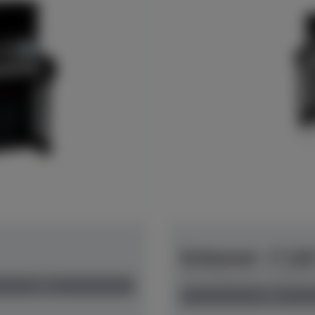
Schimmel - F 11
Herstellerpreis: € 6.800,
neu
neu