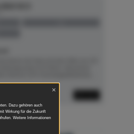
e B10 SC3
00
neu
eit!
he Klavier der Serie mit einer Höhe von 110
haltungssystem SC3.Klarer, fokussierter
lte Hämmer (CFX‑Technologie)Natürliche,...
×
Mehr lesen
ieten. Dazu gehören auch
mit Wirkung für die Zukunft
frufen. Weitere Informationen