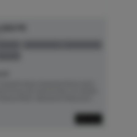
e B20 PE
00
neu
eit!
 besticht dieses akustische Klavier durch
as B-20 aus der neuen B-Serie von Yamaha
atures:Klarer, fokussierter Klang durch...
Mehr lesen