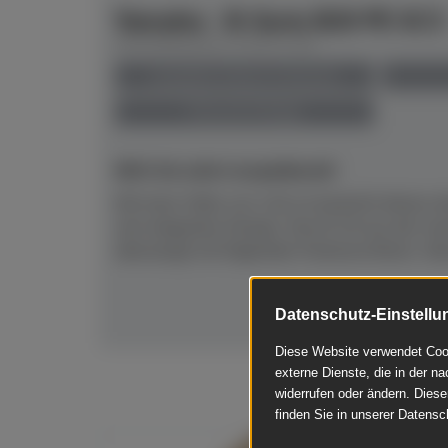
Yamaha - B-Serie B20 PE SC3
Herstellerpreis: € 8.671,00
anspielbar Dülmen & Münster
Preis auf Anfrage
NEU! Ab sofort anspielbereit!
Mit einer Höhe von 116 cm besticht dieses a
sein elegantes Design. Das B-20 aus der n
überzeugt mit folgenden Features:Klarer, foku
Datenschutz-Einstellu
Diese Website verwendet Cook
externe Dienste, die in der na
widerrufen oder ändern. Diese
finden Sie in unserer Datensc