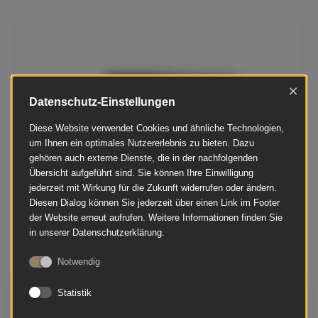
×
Datenschutz-Einstellungen
Diese Website verwendet Cookies und ähnliche Technologien,
um Ihnen ein optimales Nutzererlebnis zu bieten. Dazu
gehören auch externe Dienste, die in der nachfolgenden
Übersicht aufgeführt sind. Sie können Ihre Einwilligung
jederzeit mit Wirkung für die Zukunft widerrufen oder ändern.
Diesen Dialog können Sie jederzeit über einen Link im Footer
der Website erneut aufrufen. Weitere Informationen finden Sie
in unserer Datenschutzerklärung.
Notwendig
Statistik
Schimmel - F 116 T Chrom
Herstellerpreis: € 6.800,00