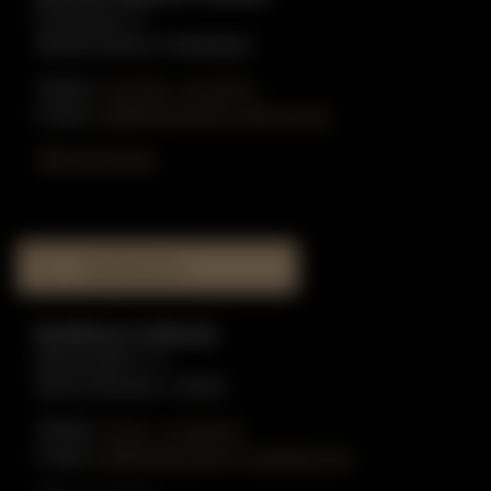
Graskamp 17
48249 Dülmen-Hiddingsel
Telefon:
0 25 90 - 91 59 51
E-Mail:
info@gottschling-klaviere.de
Öffnungszeiten
MUSIKHAUS
Musikhaus in Münster
Münzstraße 1-3
48143 Münster / Westf.
Telefon:
02 51 - 51 80 55
E-Mail:
info@gottschling-musikhaus.de