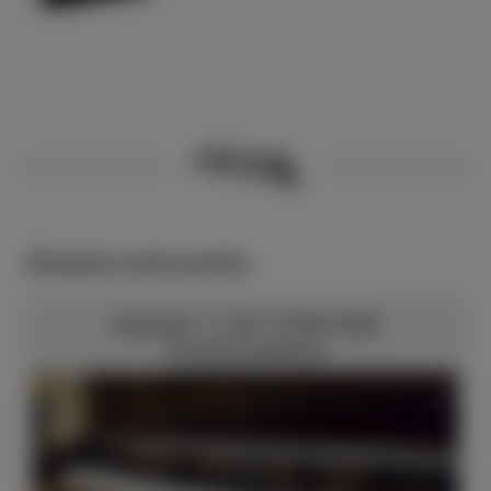
Ähnliche Instrumente
Schimmel - C 120 T TWIN TONE
Chromausstattung