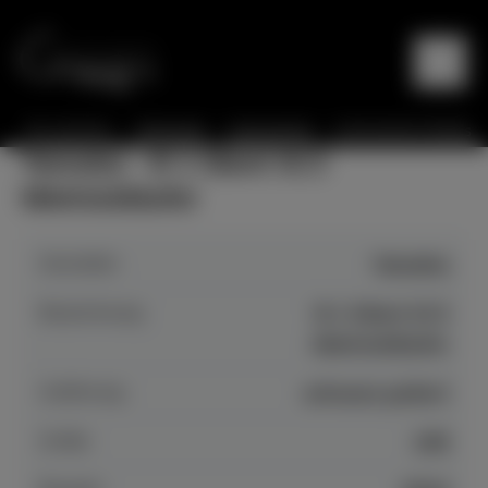
Sie sind hier:
Startseite
Instrumente
Instrumente Details
Yamaha - B 1 Silent SC3
Mietrückläufer
Hersteller
Yamaha
Bezeichnung
B 1 Silent SC3
Mietrückläufer
Auführung
schwarz poliert
Größe
109