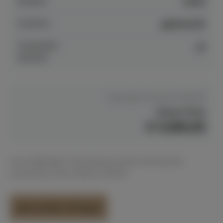
Baujahr
2024
Zustand
gebraucht
Anspielbar
ja
Münster
Hersteller Preis
€ 6.789,00
Unser Preis
€ 5.690,00
Aus einjähriger Vermietung zurück und absolut
neuwertig. Preis inklusive Bank!
Jetzt direkt anfragen