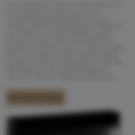
Die TransAcoustic™ Pianos der Firma Yamaha sind
echte akustische Instrumente, die mit einer
Lautstärkeregelung ausgestattet sind, die auf
Yamahas neuester Technologie basiert. Während es
auch möglich ist, leise über Kopfhörer zu spielen,
können Sie mit dem TransAcoustic™ Modus die
Lautstärke Ihres Klaviers steuern, so dass Sie spielen
können, ohne andere zu stören. Selbst bei geringer
Lautstärke vibriert der Resonanzboden, so dass Sie
beim Spielen das volle, körperliche Gefühl des
natürlichen akustischen Klangs genießen können.
Jetzt direkt anfragen