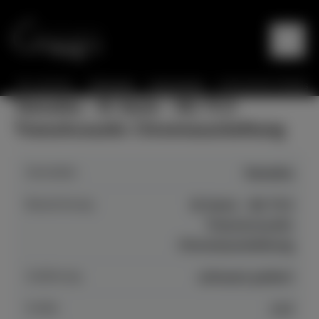
Sie sind hier:
Startseite
Instrumente
Instrumente Details
Yamaha - B-Serie - B2 TC3
TransAcoustic Chromausstattung
Hersteller
Yamaha
Bezeichnung
B-Serie - B2 TC3
TransAcoustic
Chromausstattung
Auführung
schwarz poliert
Größe
113