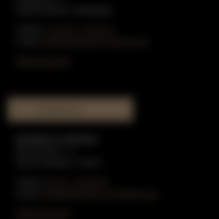
48249 Dülmen-Hiddingsel
Telefon:
0 25 90 - 91 59 51
E-Mail:
info@gottschling-klaviere.de
Öffnungszeiten
MUSIKHAUS
Musikhaus in Münster
Münzstraße 1-3
48143 Münster / Westf.
Telefon:
02 51 - 51 80 55
E-Mail:
info@gottschling-musikhaus.de
Öffnungszeiten