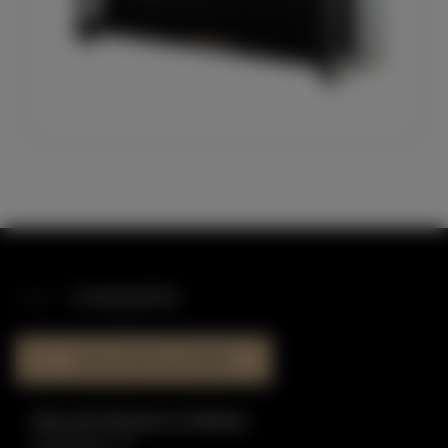
STANDORTE
HAUS DER KLAVIERE
Haus der Klaviere in Dülmen
Graskamp 17