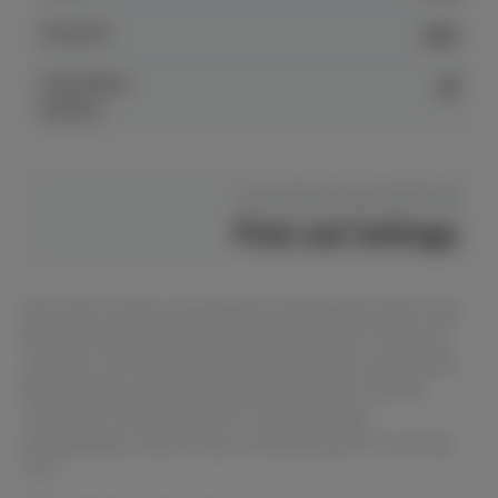
Zustand
neu
Anspielbar
ja
Dülmen
Hersteller Preis
€ 9.957,00
Preis auf Anfrage
Mit seiner Größe und stabilen Konstruktion liefert das
B2 einen überragenden Klang durch mehr Tiefe und
Volumen. Für den ambitionierten Musiker mit kleinem
Budget gibt es kein besseres Instrument. Das B2
wurde mit TransAcoustic™-Funktionalität
ausgestattet. Dies ist eine TransAcoustic™ vom Typ
TC3.