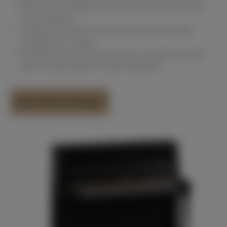
Breite Notenablage über die gesamte Breite des
Tastendeckels
Integrierter Soft‑Close‑Mechanismus für mehr
Sicherheit im Alltag
Erhältlich als akustisches Klavier, SILENT Piano™
oder TransAcoustic™ Piano erhältlich
Jetzt direkt anfragen