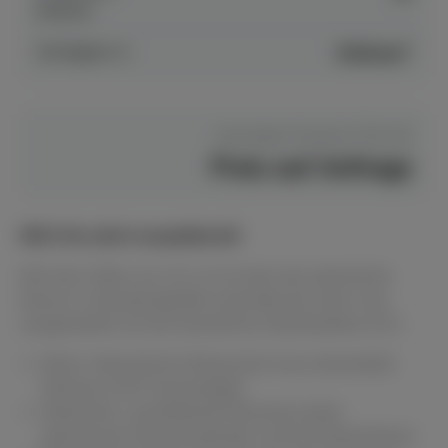
Dülmen
Verfügbar in
Dülmen*
Hersteller Preis
€ 9.761,00
Preis auf Anfrage
NEU! Ab sofort anspielbereit!
Mit einer Höhe von 121 cm ist dies das akustische
Klavier in Standardgröße innerhalb der Serie, hier
ausgestattet mit der bewährten Silentfunktion SC3.
Klarer, fokussierter Klang durch neu entwickelte
Hämmer (CFX‑Technologie)
Natürliche, raumfüllende Resonanz dank
optimiertem Resonanzboden und fünf Rückstützen