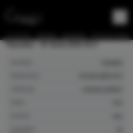
Sie sind hier:
Startseite
Instrumente
Instrumente Details
Yamaha - B-Serie B30 SC3
Hersteller
Yamaha
Bezeichnung
B-Serie B30 SC3
Auführung
schwarz poliert
Größe
121
Zustand
neu
Anspielbar
ja