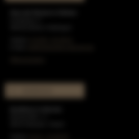
Haus der Klaviere in Dülmen
Graskamp 17
48249 Dülmen-Hiddingsel
Telefon:
0 25 90 - 91 59 51
E-Mail:
info@gottschling-klaviere.de
Öffnungszeiten
MUSIKHAUS
Musikhaus in Münster
Münzstraße 1-3
48143 Münster / Westf.
Telefon:
02 51 - 51 80 55