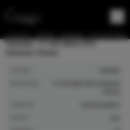
Sie sind hier:
Startseite
Instrumente
Instrumente Details
Yamaha - P 116 Silent SH2
Schwarz Chrom
Hersteller
Yamaha
Bezeichnung
P 116 Silent SH2 Schwarz
Chrom
Auführung
schwarz poliert
Zustand
neu