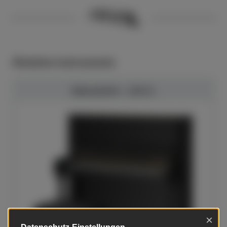
Ähnliche Instrumente
Bösendorfer - 130 CL
×