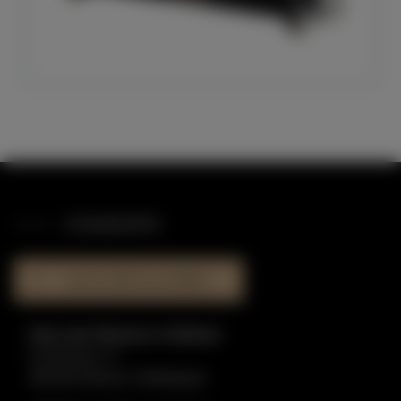
STANDORTE
HAUS DER KLAVIERE
Haus der Klaviere in Dülmen
Graskamp 17
48249 Dülmen-Hiddingsel