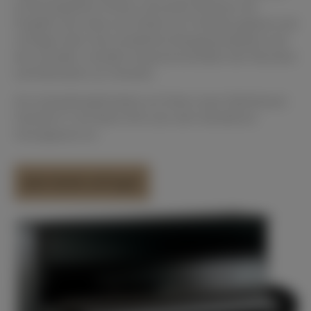
erschwinglichen Preises sind diese Klaviere mit
Sorgfalt und Liebe zum Detail von Yamaha gebaut und
verfügen über eine exzellente Klangreproduktion und
das sensible, schnelle Ansprechverhalten der Klaviatur
und Mechanik von Yamaha.
Als Auslaufmodell bieten wir Ihnen unser fabrikneues
Yamaha P 116 Silent SH2 zum sehr attraktiven
Vorzugspreis an
Jetzt direkt anfragen