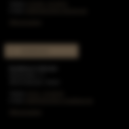
Telefon:
0 25 90 - 91 59 51
E-Mail:
info@gottschling-klaviere.de
Öffnungszeiten
MUSIKHAUS
Musikhaus in Münster
Münzstraße 1-3
48143 Münster / Westf.
Telefon:
02 51 - 51 80 55
E-Mail:
info@gottschling-musikhaus.de
Öffnungszeiten