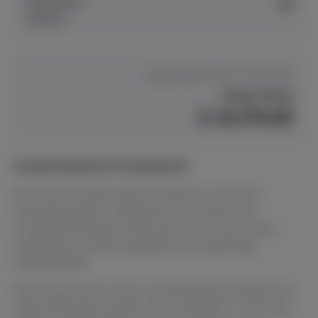
Anspielbar
ja
Dülmen
Hersteller Preis
€ 12.494,00
Unser Preis
€ 10.370,00
Auslaufmodell zum Sonderpreis!
Mit einem wunderschönen Gehäuse, mit einem
Resonanzboden und Spreizen aus Fichte nach
europäischer Bauart bietet das P116 trotz seines
kompakten Erscheinungsbilds eine großartige
Klangqualität.
Die Klaviere der P-Serie sind Mittelklassemodelle mit
High-End-Eigenschaften und -Funktionen. Trotz ihres