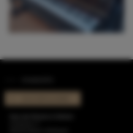
STANDORTE
HAUS DER KLAVIERE
Haus der Klaviere in Dülmen
Graskamp 17
48249 Dülmen-Hiddingsel