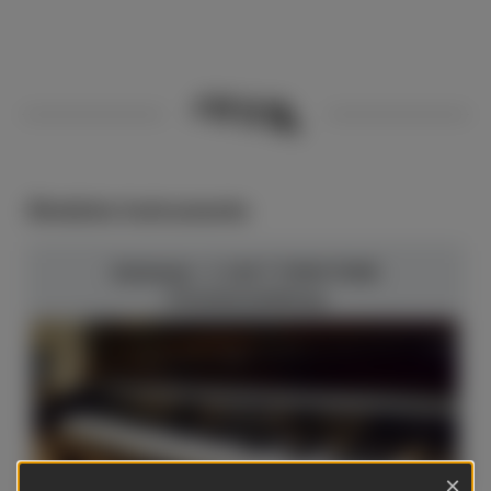
Ähnliche Instrumente
Schimmel - C 120 T TWIN TONE
Chromausstattung
×