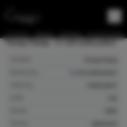
Sie sind hier:
Startseite
Instrumente
Instrumente Details
Young Chang - U-118 weiß poliert
Hersteller
Young Chang
Bezeichnung
U-118 weiß poliert
Auführung
weiß poliert
Größe
118
Baujahr
1992
Zustand
gebraucht