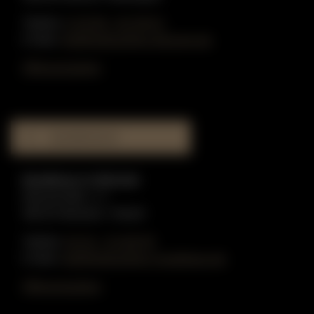
Telefon:
0 25 90 - 91 59 51
E-Mail:
info@gottschling-klaviere.de
Öffnungszeiten
MUSIKHAUS
Musikhaus in Münster
Münzstraße 1-3
48143 Münster / Westf.
Telefon:
02 51 - 51 80 55
E-Mail:
info@gottschling-musikhaus.de
Öffnungszeiten