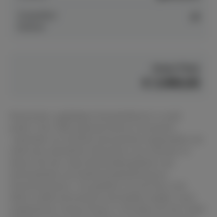
Anspielbar
ja
Dülmen
Unser Preis
€ 3.990,00
Klassisches, gepflegtes Konsolenklavier in weiß
poliert. Das 1992 gebaute Klavier ist preislich
unterhalb von Yamaha Instrumenten angesiedelt und
stellt eine ordentliche Alternative zum Yamaha U1
dieser Zeit dar. Nach Mechanikinspektion und
durcharbeiten mit Gehäuseaufarbeitung ein
Gesamtzustand 2. Gut gealtert ist auch der Lack:
ältere weiße Instrumente sind häufig vergilbt, unser
angebotenes Young Chang U 118 zeigt sich hier stabil.