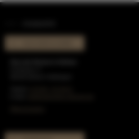
STANDORTE
HAUS DER KLAVIERE
Haus der Klaviere in Dülmen
Graskamp 17
48249 Dülmen-Hiddingsel
Telefon:
0 25 90 - 91 59 51
E-Mail:
info@gottschling-klaviere.de
Öffnungszeiten