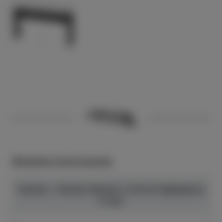
Ähnliche Instrumente
Yamaha - Yamaha Ständer L-515 für Digitalpiano
P-515