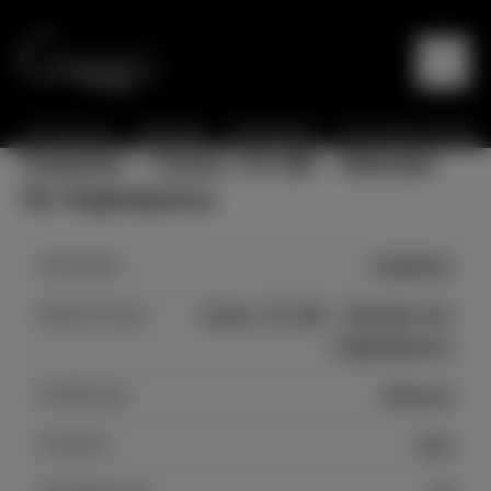
Sie sind hier:
Startseite
Instrumente
Instrumente Details
Zubehör - Casio: CS-68 - Ständer
für Digitalpiano
Hersteller
Zubehör
Bezeichnung
Casio: CS-68 - Ständer für
Digitalpiano
Auführung
diverse
Zustand
neu