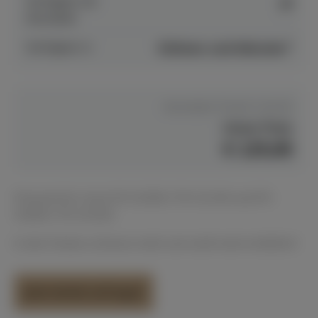
Verfügbar ab
ja
Hersteller
Verfügbar in
Dülmen und Münster*
Hersteller Preis
€ 144,00
Unser Preis
€ 125,00
Passend für Casio PX-S1000 / PX-S1100 und PX-
S3000 / PX-S3100.
In den Farben schwarz matt und weiß matt erhältlich!
Jetzt direkt anfragen