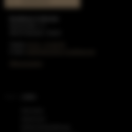
MUSIKHAUS
Musikhaus in Münster
Münzstraße 1-3
48143 Münster / Westf.
Telefon:
02 51 - 51 80 55
E-Mail:
info@gottschling-musikhaus.de
Öffnungszeiten
LINKS
Startseite
Impressum
Datenschutzerklärung