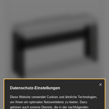
×
Datenschutz-Einstellungen
Diese Website verwendet Cookies und ähnliche Technologien,
Yamaha - Yamaha Ständer L-515 für Digitalpiano
um Ihnen ein optimales Nutzererlebnis zu bieten. Dazu
gehören auch externe Dienste, die in der nachfolgenden
P-515