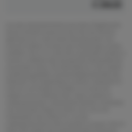
€ 299,00
Aus dem Sauerland kommt auch diese Flügelleuchte,
die bei Schmidt exclusiv für das Haus der Klaviere
gefertigt wird. In den Farben Messing poliert und
schwarz mattiert ist diese sehr hochwertige Leuchte
erhältlich. Die 2x 3,2 watt LED Leuchtmittel strahlen in
warmer Lichtfarbe über die gesamte Notenpultbreite
und darüber hinaus. Der Klemmfuß ist in sehr stabiler
Ausführung gehalten und beschädigt keinesfalls das
Notenpult. Der Doppelsteg im unteren Lampenteil ist
nicht nur vom Design ein Knüller: er ist auch viel
stabiler als ein einfaches Rohr. Diese Leuchte ist
wohlproportioniert, handwerklich bestens verarbeitet
und setzt jeden Flügel ins beste Licht, sei es als
Arbeitsplatz oder einfach nur, um das
Lieblingsinstrument schön aussehen zu lassen. Die 6,4
Watt LED erhellen den entsprechenden Zimmerteil