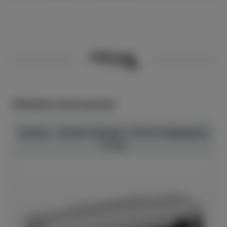
Ähnliche Instrumente
Yamaha - Yamaha Ständer L-515 für Digitalpiano
P-515