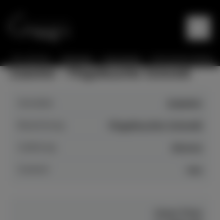
Sie sind hier:
Startseite
Instrumente
Instrumente Details
Zubehör - Flügelleuchte Schmidt
Hersteller
Zubehör
Bezeichnung
Flügelleuchte Schmidt
Auführung
diverse
Zustand
neu
Unser Preis