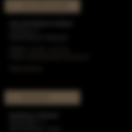
HAUS DER KLAVIERE
Haus der Klaviere in Dülmen
Graskamp 17
48249 Dülmen-Hiddingsel
Telefon:
0 25 90 - 91 59 51
E-Mail:
info@gottschling-klaviere.de
Öffnungszeiten
MUSIKHAUS
Musikhaus in Münster
Münzstraße 1-3
48143 Münster / Westf.