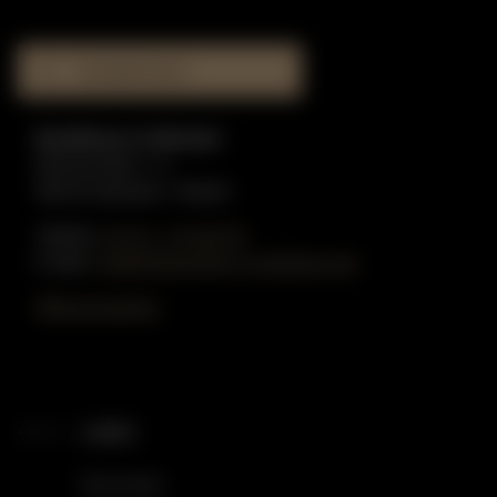
MUSIKHAUS
Musikhaus in Münster
Münzstraße 1-3
48143 Münster / Westf.
Telefon:
02 51 - 51 80 55
E-Mail:
info@gottschling-musikhaus.de
Öffnungszeiten
LINKS
Startseite