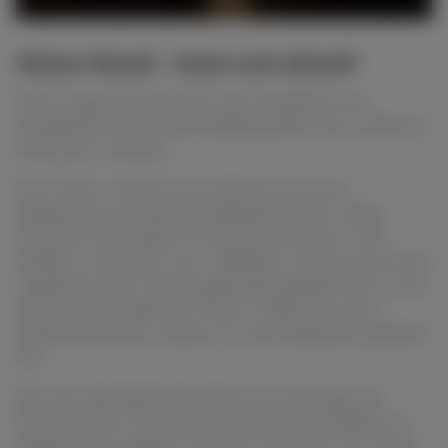
Wiener Klassik - heute noch aktuell?
Diese Frage beantwortete sehr kompetent und
sympathisch der Pianist Wolfgang Mechsner, Professor
für Klavier in Vechta.
Das Thema, welches man durchaus auch als
akademisch und sperrig empfinden könnte, lockte
immerhin 100 Zuhörer ins Haus der Klaviere. Und
Schillers „Formtrieb“ und „Stofftrieb“, der erst durch den
„Spieltrieb“ (hier: Klavierspieltrieb!) geadelt wird, ist ein
durchaus überzeitliches Thema. Wobei sich nicht
wirklich der Inhalt, sondern nur das Vokabular geändert
hat.
Eine sehr gelungene Mischung aus Vorlesung und
Klavierkonzert veranlasste am Ende das Publikum zu
begeistertem Applaus, den Prof- Mechsner mit „Misty“