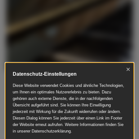
×
Datenschutz-Einstellungen
09.05.2025 - Aktuelles
Diese Website verwendet Cookies und ähnliche Technologien,
Sonderwünsche? Aber klar!
um Ihnen ein optimales Nutzererlebnis zu bieten. Dazu
gehören auch externe Dienste, die in der nachfolgenden
Was ist bei diesem Bild besonders? Richtig, der
Übersicht aufgeführt sind. Sie können Ihre Einwilligung
sogenannte Zierleistenfilz ist hier schwarz!
jederzeit mit Wirkung für die Zukunft widerrufen oder ändern.
Diesen Dialog können Sie jederzeit über einen Link im Footer
Mehr lesen
der Website erneut aufrufen. Weitere Informationen finden Sie
in unserer Datenschutzerklärung.