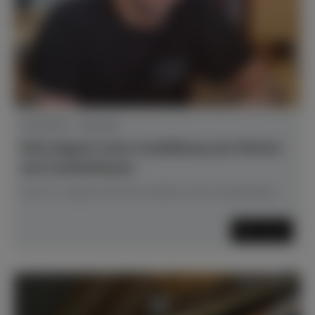
01.08.2025 - Aktuelles
Felix beginnt seine Ausbildung zum Klavier-
und Cembalobauer
Am 01. August hat Felix Köhler seine Ausbildung
Mehr lesen