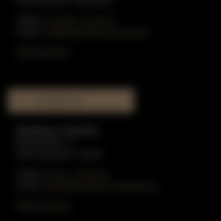
48249 Dülmen-Hiddingsel
Telefon:
0 25 90 - 91 59 51
E-Mail:
info@gottschling-klaviere.de
Öffnungszeiten
MUSIKHAUS
Musikhaus in Münster
Münzstraße 1-3
48143 Münster / Westf.
Telefon:
02 51 - 51 80 55
E-Mail:
info@gottschling-musikhaus.de
Öffnungszeiten