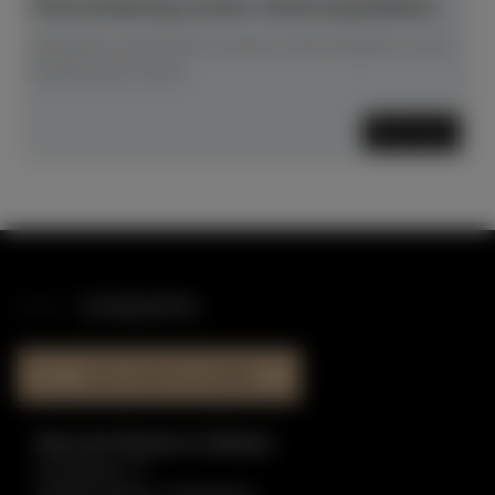
Preisverleihung unserer Gewinnspielaktion
Glückliche Gewinnerin unseres Gewinnspiels ist die
Musikschule Soest!
Mehr lesen
STANDORTE
HAUS DER KLAVIERE
Haus der Klaviere in Dülmen
Graskamp 17