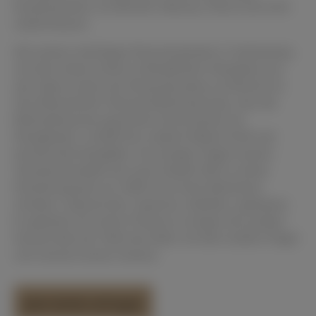
Kompositionen von Bartók, Debussy, Ravel und nicht
zuletzt Busoni.
Mit seinem mächtigen Resonanzboden in Verbindung
mit dem hohen Anteil an Bergfichten-Klangholz aus
den Alpen mutet sein Klang geradezu orchestral an.
Das Bösendorfer-Resonanzkastenprinzip, also die
Behandlung des gesamten Instrumentes als
Klangkörper, schafft hier unübertroffene Kraft und
berührende Klangfülle. Als einziger Flügel unserer
Standardmodelle hat unser Modell 290 zu seiner
Entstehungszeit um 1900 noch einen Beinamen
erhalten: Imperial (lat. imperare, befehlen, gebieten).
Er gebietet mit seiner Präsenz in einigen der großen
Konzertsäle der Welt das Maß, mit dem andere Flügel
sich messen lassen müssen.
Jetzt direkt anfragen