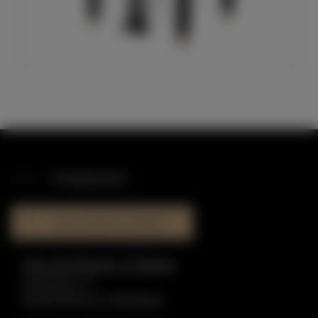
STANDORTE
HAUS DER KLAVIERE
Haus der Klaviere in Dülmen
Graskamp 17
48249 Dülmen-Hiddingsel