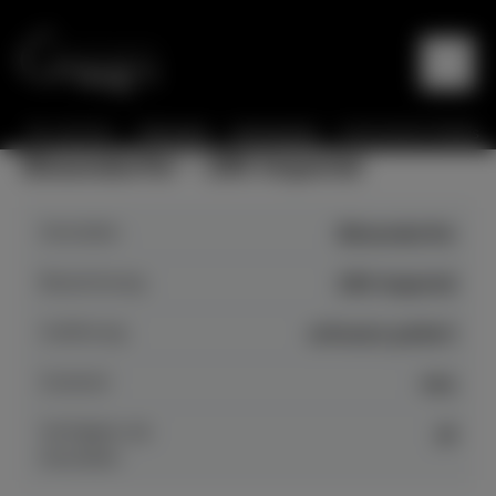
Sie sind hier:
Startseite
Instrumente
Instrumente Details
Bösendorfer - 290 Imperial
Hersteller
Bösendorfer
Bezeichnung
290 Imperial
Auführung
schwarz poliert
Zustand
neu
Verfügbar ab
ja
Hersteller