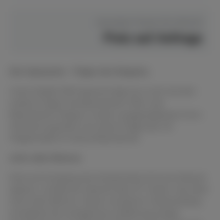
Hersteller Preis
€ 251.830,00
Preis auf Anfrage
Der Imposante – Träger des Erbgutes.
Unser Modell 290 Imperial trägt sie in sich wie kein
anderer Flügel: die Bösendorfer-DNA, das
Bösendorfer-Erbgut in seiner ausgeprägtesten Form.
Historisch gesehen war dieser Flügel das 19.
Flügelmodell im Hause Bösendorfer.
Acht volle Oktaven.
Einst auf Anregung des Komponisten Ferruccio Busoni
gebaut, verfügt der Imperial über 97 Tasten, also über
acht volle Oktaven. Dieser erweiterte Tastenumfang
ermöglicht die werkgetreue Aufführung einiger