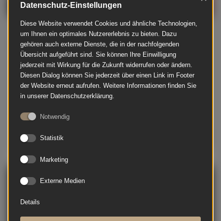
Datenschutz-Einstellungen
Diese Website verwendet Cookies und ähnliche Technologien,
03.06.2026 - Aktuelles
um Ihnen ein optimales Nutzererlebnis zu bieten. Dazu
Mit Dankbarkeit in die Zukunft
gehören auch externe Dienste, die in der nachfolgenden
Übersicht aufgeführt sind. Sie können Ihre Einwilligung
Manche Wege verändern sich früher als erwartet. In
jederzeit mit Wirkung für die Zukunft widerrufen oder ändern.
einem sehr persönlichen Beitrag erzählt Leonie
Diesen Dialog können Sie jederzeit über einen Link im Footer
Gottschling, warum das Haus der Klaviere
der Website erneut aufrufen. Weitere Informationen finden Sie
Gottschling auch künftig für Qualität, Vertrauen und
in unserer Datenschutzerklärung.
die Liebe zur Musik stehen wird.
Notwendig
Unsere Geschichte
Statistik
Marketing
Externe Medien
Details